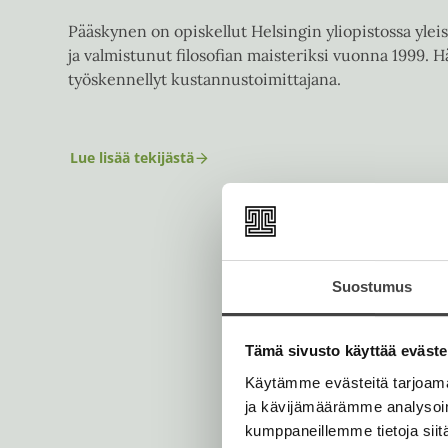
Pääskynen on opiskellut Helsingin yliopistossa yleist
ja valmistunut filosofian maisteriksi vuonna 1999.
työskennellyt kustannustoimittajana.
Lue lisää tekijästä
M
a
r
k
k
u
P
ä
Suostumus
ä
s
k
y
Tämä sivusto käyttää eväste
n
Käytämme evästeitä tarjoama
e
n
ja kävijämäärämme analysoim
kumppaneillemme tietoja siitä