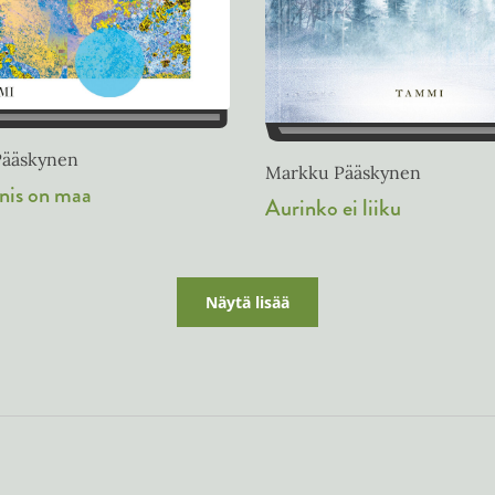
Pääskynen
Markku Pääskynen
nis on maa
Aurinko ei liiku
Näytä lisää