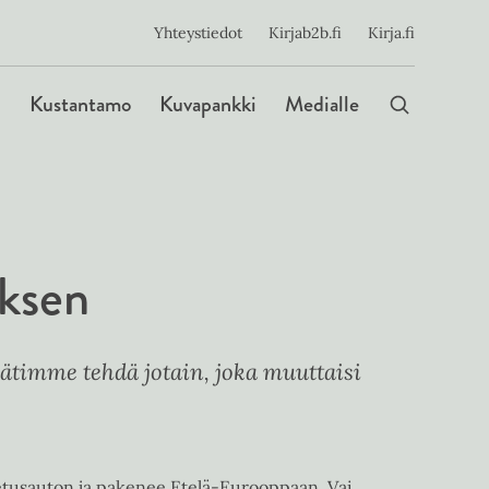
ijainen
Yhteystiedot
Kirjab2b.fi
Kirja.fi
Päävalikko
Kustantamo
Kuvapankki
Medialle
uksen
timme tehdä jotain, joka muuttaisi
etusauton ja pakenee Etelä-Eurooppaan. Vai