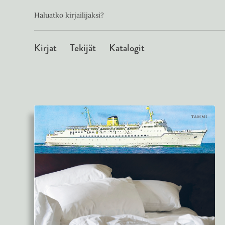
Toissijainen
Hyppää
Haluatko kirjailijaksi?
sisältöön
Päävalikko
Kirjat
Tekijät
Katalogit