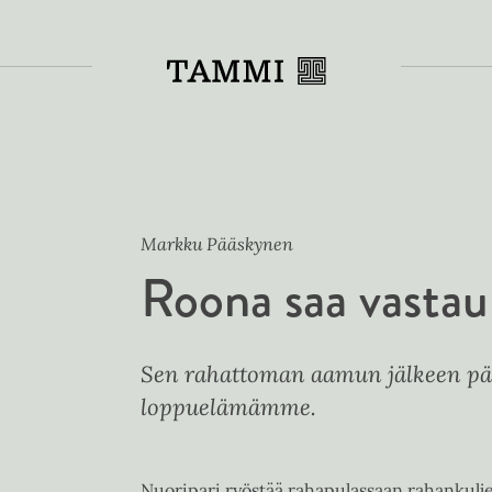
Toiss
Markku Pääskynen
Roona saa vasta
Sen rahattoman aamun jälkeen pää
loppuelämämme.
Nuoripari ryöstää rahapulassaan rahankulj