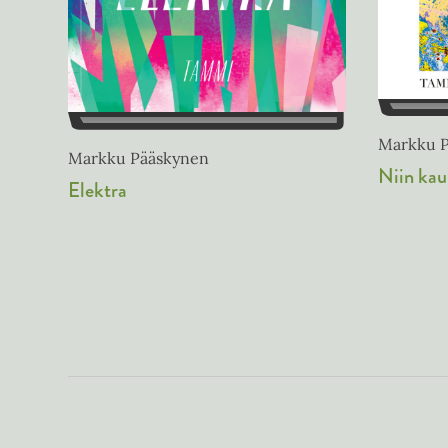
Markku 
Markku Pääskynen
Niin kau
Elektra