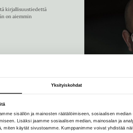
t
ä kirjallisuustiedettä
e
 Hän on aiemmin
e
n
v
ä
l
i
l
e
h
t
Yksityiskohdat
e
e
itä
n
mme sisällön ja mainosten räätälöimiseen, sosiaalisen median
iseen. Lisäksi jaamme sosiaalisen median, mainosalan ja analy
, miten käytät sivustoamme. Kumppanimme voivat yhdistää näitä t