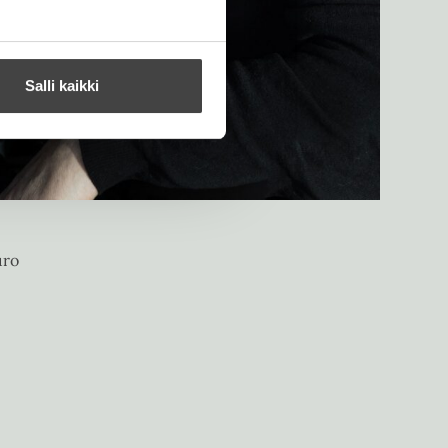
Salli kaikki
uro