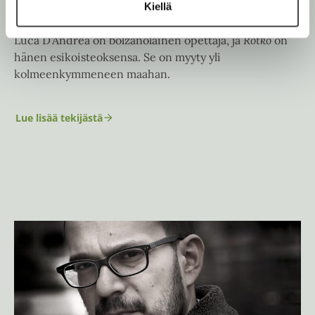
Kiellä
l
e
h
Luca D'Andrea on bolzanolainen opettaja, ja
Rotko
on
t
hänen esikoisteoksensa. Se on myyty yli
e
e
kolmeenkymmeneen maahan.
n
Lue lisää tekijästä
L
u
c
a
D
’
A
n
d
r
e
a