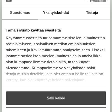
purkautumista lukija seuraa henkeään pidättäen.
Suostumus
Yksityiskohdat
Tietoja
Kirjan tiedot
Tämä sivusto käyttää evästeitä
Käytämme evästeitä tarjoamamme sisällön ja mainosten
räätälöimiseen, sosiaalisen median ominaisuuksien
Lue näyte (pdf)
A
tukemiseen ja kävijämäärämme analysoimiseen. Lisäksi
u
k
jaamme sosiaalisen median, mainosalan ja analytiikka-
Kirjan kuvapankkikuvat
e
alan kumppaneillemme tietoja siitä, miten käytät
a
sivustoamme. Kumppanimme voivat yhdistää näitä
a
u
tietoja muihin tietoihin, joita olet antanut heille tai joita on
u
kerätty, kun olet käyttänyt heidän palvelujaan.
t
e
e
n
Salli kaikki
v
ä
Luca D’Andrea
l
i