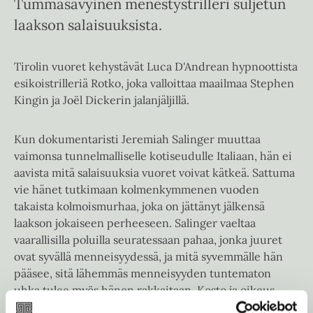
Tummasävyinen menestystrilleri suljetun
laakson salaisuuksista.
Tirolin vuoret kehystävät Luca D'Andrean hypnoottista
esikoistrilleriä Rotko, joka valloittaa maailmaa Stephen
Kingin ja Joël Dickerin jalanjäljillä.
Kun dokumentaristi Jeremiah Salinger muuttaa
vaimonsa tunnelmalliselle kotiseudulle Italiaan, hän ei
aavista mitä salaisuuksia vuoret voivat kätkeä. Sattuma
vie hänet tutkimaan kolmenkymmenen vuoden
takaista kolmoismurhaa, joka on jättänyt jälkensä
laakson jokaiseen perheeseen. Salinger vaeltaa
vaarallisilla poluilla seuratessaan pahaa, jonka juuret
ovat syvällä menneisyydessä, ja mitä syvemmälle hän
pääsee, sitä lähemmäs menneisyyden tuntematon
uhka tulee myös hänen rakkaitaan. Kosto ja oikeus,
rakkaus ja petos kietoutuvat vyyhdeksi, jonka