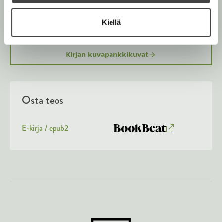
Kirjan tiedot
Kiellä
Kirjan kuvapankkikuvat
Osta teos
E-kirja / epub2
K
B
u
o
u
o
n
k
t
b
e
e
l
a
e
t