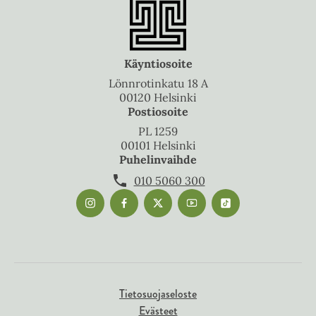
A
u
k
e
Käyntiosoite
a
Lönnrotinkatu 18 A
a
00120 Helsinki
u
Postiosoite
u
PL 1259
t
00101 Helsinki
Puhelinvaihde
e
e
010 5060 300
n
v
ä
l
i
l
Tietosuojaseloste
e
Evästeet
h