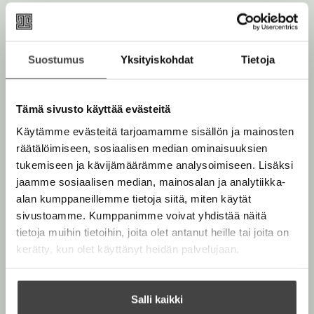
Kuolema tai vakava sairastuminen ovat tilanteita, joihin
kannattaa aina varautua. Oikein laadittu testamentti
on paras keino turvata läheisten loppuelämä. Miten
Suostumus
Yksityiskohdat
Tietoja
voit turvata sopuisan perinnönjaon? Miten suojaat
avopuolison aseman? Huolella harkituilla ehdoilla
minimoit verot ja saat omaisuuden säilymään suvussa.
Tämä sivusto käyttää evästeitä
Myös ennalta laadittu edunvalvontavaltakirja helpottaa
Käytämme evästeitä tarjoamamme sisällön ja mainosten
arkitoimia, jos et enää itse niihin kykene.''Värikäs kirja
räätälöimiseen, sosiaalisen median ominaisuuksien
tarjoaa hyödyllistä perustietoa ja muistuttaa, että
tukemiseen ja kävijämäärämme analysoimiseen. Lisäksi
hyvällä asianajajalla on myös sydän paikallaan." -Marja-
jaamme sosiaalisen median, mainosalan ja analytiikka-
Liisa Lappalainen, Ilta-Sanomat 13.8.2011''Kokenut
alan kumppaneillemme tietoja siitä, miten käytät
juristi osaa kertoa asiat niin, että maallikkokin
sivustoamme. Kumppanimme voivat yhdistää näitä
ymmärtää. Kirjan kanssa ei tarvitse tutkia lakikirjaa,
tietoja muihin tietoihin, joita olet antanut heille tai joita on
sillä tällaisille opuksille tyypilliset viitteet lakipykäliin ja
kerätty, kun olet käyttänyt heidän palvelujaan.
momentteihin on jätetty pois.'' -Helena Ranta-aho,
Helsingin Sanomat 7.9.2011
Salli kaikki