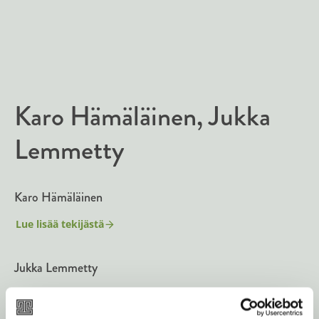
Karo Hämäläinen
Jukka
Lemmetty
Karo Hämäläinen
Lue lisää tekijästä
K
a
r
Jukka Lemmetty
o
H
ä
Lue lisää tekijästä
J
m
u
ä