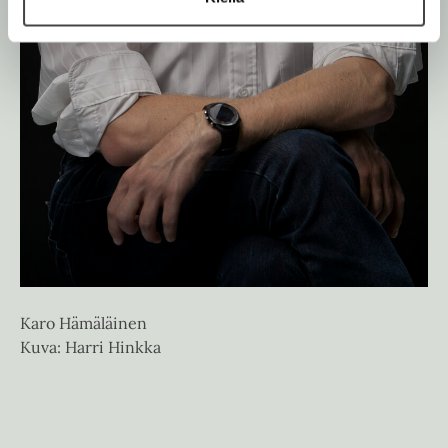
Ju
Karo Hämäläinen
Ku
Kuva: Harri Hinkka