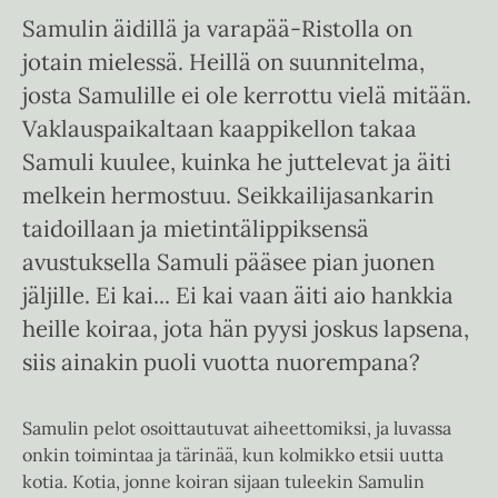
Samulin äidillä ja varapää-Ristolla on
jotain mielessä. Heillä on suunnitelma,
josta Samulille ei ole kerrottu vielä mitään.
Vaklauspaikaltaan kaappikellon takaa
Samuli kuulee, kuinka he juttelevat ja äiti
melkein hermostuu. Seikkailijasankarin
taidoillaan ja mietintälippiksensä
avustuksella Samuli pääsee pian juonen
jäljille. Ei kai... Ei kai vaan äiti aio hankkia
heille koiraa, jota hän pyysi joskus lapsena,
siis ainakin puoli vuotta nuorempana?
Samulin pelot osoittautuvat aiheettomiksi, ja luvassa
onkin toimintaa ja tärinää, kun kolmikko etsii uutta
kotia. Kotia, jonne koiran sijaan tuleekin Samulin