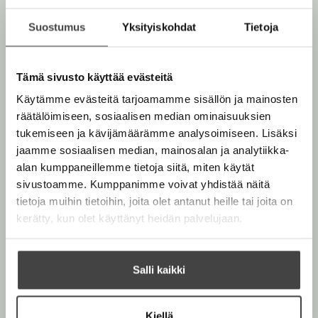
k
l
k
ä
Suostumus
Yksityiskohdat
Tietoja
a
i
L
n
e
e
m
n
Tämä sivusto käyttää evästeitä
m
O
O
e
Käytämme evästeitä tarjoamamme sisällön ja mainosten
t
h
h
t
räätälöimiseen, sosiaalisen median ominaisuuksien
i
i
y
tukemiseen ja kävijämäärämme analysoimiseen. Lisäksi
t
t
jaamme sosiaalisen median, mainosalan ja analytiikka-
a
a
alan kumppaneillemme tietoja siitä, miten käytät
k
k
sivustoamme. Kumppanimme voivat yhdistää näitä
u
u
tietoja muihin tietoihin, joita olet antanut heille tai joita on
v
v
kerätty, kun olet käyttänyt heidän palvelujaan.
a
a
t
t
Salli kaikki
Kiellä