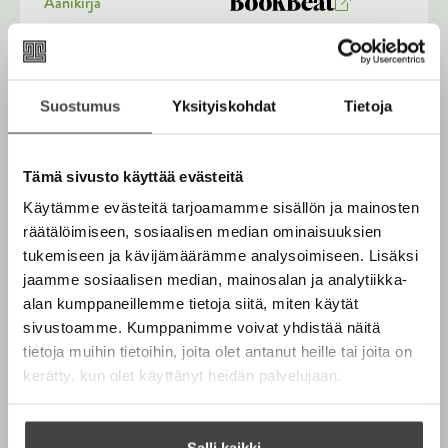
Äänikirja
K
B
u
o
E-kirja / epub2
K
B
u
o
u
o
n
k
u
o
Suostumus
Yksityiskohdat
Tietoja
t
b
n
k
e
e
t
b
l
a
Muut teokset
e
e
Tämä sivusto käyttää evästeitä
e
t
l
a
A
Käytämme evästeitä tarjoamamme sisällön ja mainosten
e
t
u
räätälöimiseen, sosiaalisen median ominaisuuksien
A
k
tukemiseen ja kävijämäärämme analysoimiseen. Lisäksi
Marraskuu 2026
u
e
jaamme sosiaalisen median, mainosalan ja analytiikka-
k
a
Lokakuu 2026
alan kumppaneillemme tietoja siitä, miten käytät
e
a
sivustoamme. Kumppanimme voivat yhdistää näitä
a
u
tietoja muihin tietoihin, joita olet antanut heille tai joita on
a
u
kerätty, kun olet käyttänyt heidän palvelujaan.
u
t
u
e
t
e
Salli kaikki