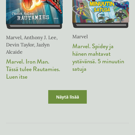
Marvel
Marvel, Anthony J. Lee,
Devin Taylor, Jazlyn
Marvel. Spidey ja
Alcaide
hänen mahtavat
ystävänsä. 5 minuutin
Marvel. Iron Man.
satuja
Tässä tulee Rautamies.
Luen itse
Näytä lisää