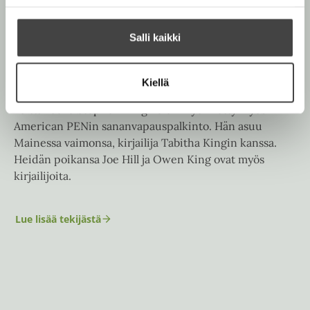
kuningas, on yksi maailman tunnetuimmista
kirjailijoista ja amerikkalaisen nykykirjallisuuden
Salli kaikki
suurimpia tarinankertojia. Hänen ensimmäinen
romaaninsa
Carrie
ilmestyi 1974, minkä jälkeen hän on
kirjoittanut 63 romaania, 20 pienoisromaania ja yli 200
Kiellä
novellia. Useita merkittäviä kirjallisuuspalkintoja
voittaneelle Stephen Kingille on myönnetty myös
American PENin sananvapauspalkinto. Hän asuu
Mainessa vaimonsa, kirjailija Tabitha Kingin kanssa.
Heidän poikansa Joe Hill ja Owen King ovat myös
kirjailijoita.
Lue lisää tekijästä
S
t
e
p
h
e
n
K