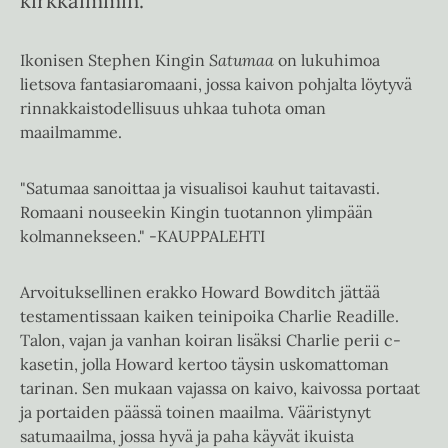
kirkkaimmin.
Ikonisen Stephen Kingin
Satumaa
on lukuhimoa
lietsova fantasiaromaani, jossa kaivon pohjalta löytyvä
rinnakkaistodellisuus uhkaa tuhota oman
maailmamme.
"Satumaa sanoittaa ja visualisoi kauhut taitavasti.
Romaani nouseekin Kingin tuotannon ylimpään
kolmannekseen." -KAUPPALEHTI
Arvoituksellinen erakko Howard Bowditch jättää
testamentissaan kaiken teinipoika Charlie Readille.
Talon, vajan ja vanhan koiran lisäksi Charlie perii c-
kasetin, jolla Howard kertoo täysin uskomattoman
tarinan. Sen mukaan vajassa on kaivo, kaivossa portaat
ja portaiden päässä toinen maailma. Vääristynyt
satumaailma, jossa hyvä ja paha käyvät ikuista