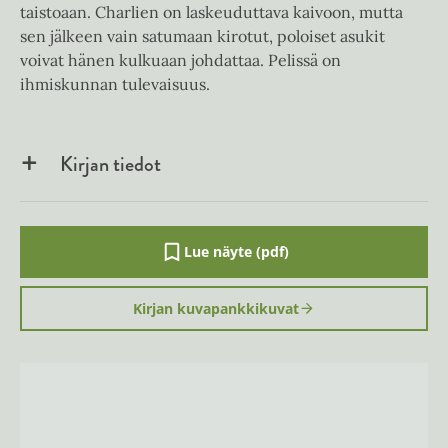
taistoaan. Charlien on laskeuduttava kaivoon, mutta
sen jälkeen vain satumaan kirotut, poloiset asukit
voivat hänen kulkuaan johdattaa. Pelissä on
ihmiskunnan tulevaisuus.
Kirjan tiedot
Lue näyte (pdf)
A
u
k
Kirjan kuvapankkikuvat
e
a
a
u
u
t
e
e
n