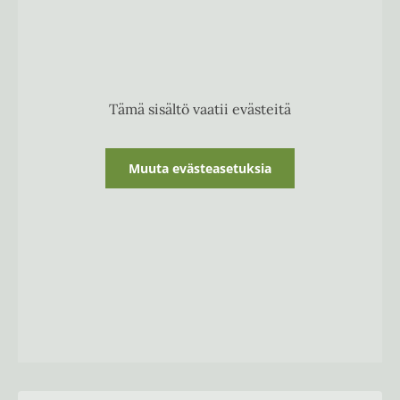
v
ä
l
i
l
e
h
Tämä sisältö vaatii evästeitä
t
e
e
n
Muuta evästeasetuksia