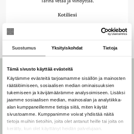
”Tarina vetää ja viihdyttää.“
u
i
i
u
t
s
s
u
Kotiliesi
e
t
t
t
e
e
n
e
v
n
ä
Suostumus
Yksityiskohdat
Tietoja
v
l
ä
i
l
l
Tämä sivusto käyttää evästeitä
i
e
l
Käytämme evästeitä tarjoamamme sisällön ja mainosten
h
e
räätälöimiseen, sosiaalisen median ominaisuuksien
t
h
tukemiseen ja kävijämäärämme analysoimiseen. Lisäksi
e
t
jaamme sosiaalisen median, mainosalan ja analytiikka-
e
e
alan kumppaneillemme tietoja siitä, miten käytät
Stephen King
n
e
sivustoamme. Kumppanimme voivat yhdistää näitä
n
tietoja muihin tietoihin, joita olet antanut heille tai joita on
kerätty, kun olet käyttänyt heidän palvelujaan.
Yhdysvaltalainen Stephen King (s. 1947), kauhun