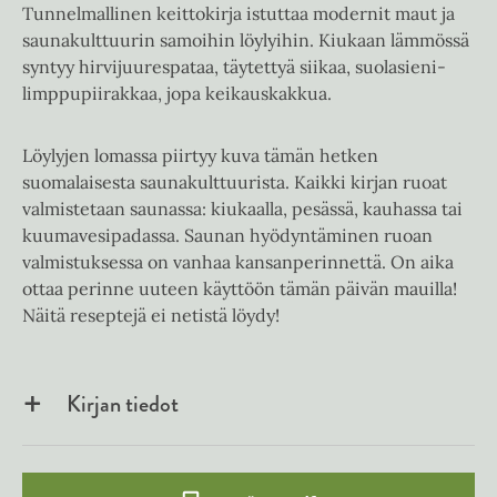
Tunnelmallinen keittokirja istuttaa modernit maut ja
saunakulttuurin samoihin löylyihin. Kiukaan lämmössä
syntyy hirvijuurespataa, täytettyä siikaa, suolasieni-
limppupiirakkaa, jopa keikauskakkua.
Löylyjen lomassa piirtyy kuva tämän hetken
suomalaisesta saunakulttuurista. Kaikki kirjan ruoat
valmistetaan saunassa: kiukaalla, pesässä, kauhassa tai
kuumavesipadassa. Saunan hyödyntäminen ruoan
valmistuksessa on vanhaa kansanperinnettä. On aika
ottaa perinne uuteen käyttöön tämän päivän mauilla!
Näitä reseptejä ei netistä löydy!
Kirjan tiedot