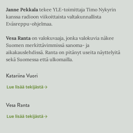
Janne Pekkala
tekee YLE-toimittaja Timo Nykyrin
kanssa radioon viikoittaista valtakunnallista
Eväsreppu-ohjelmaa.
Vesa Ranta
on valokuvaaja, jonka valokuvia näkee
Suomen merkittävimmissä sanoma- ja
aikakauslehdissä. Ranta on pitänyt useita näyttelyitä
sekä Suomessa että ulkomailla.
Katariina Vuori
Lue lisää tekijästä
K
a
t
Vesa Ranta
a
r
i
Lue lisää tekijästä
V
i
e
n
s
a