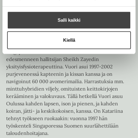
Katariina Vuori
(Oulu, 1971) on kirjailija-toimittaja ja
pitkän linjan kiuaskokkaaja. Vuori on opiskellut
fysioterapiaa, arkeologiaa, kulttuuriantropologiaa,
Salli kaikki
tulevaisuuden tutkimusta ja PR-viestintää, lisäksi
etnografian ja merenkulun arkeologian opintoja
Montrealin ranskankielisessä yliopistossa. Hän on
Kiellä
työskennellyt mm. Espanjassa, Etelä-Afrikassa,
Singaporessa sekä Arabiemiraateissa maan
edesmenneen hallitsijan Sheikh Zayedin
yksityisfysioterapeuttina. Vuori asui 1997-2002
purjeveneessä kapteenin ja kissan kanssa ja on
navigoinut 60 000 avomerimailia. Harrastuksia mm.
minttuhybridien viljely, omituisten keittokirjojen
kerääminen ja valokuvaus. Tällä hetkellä Vuori asuu
Oulussa kahden lapsen, ison ja pienen, ja kahden
koiran, jätti- ja keskikokoisen, kanssa. On Katariina
tehnyt työkseen ruokaakin: vuonna 1997 hän
työskenteli Singaporessa Suomen suurlähettilään
taloudenhoitajana.