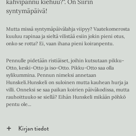
kahvipannu kiehuu?". On Siirin
syntymäpäivä!
Mutta missä syntymäpäivälahja viipyy? Vaatekomerosta
kuuluu rapinaa ja sieltä vilistää esiin jokin pieni otus,
onko se rotta? Ei, vaan ihana pieni koiranpentu.
Pennulle pidetään ristiäiset, joihin kutsutaan pikku-
Otto, keski-Otto ja iso-Otto. Pikku-Otto saa olla
sylikummina. Pennun nimeksi annetaan
Hunskeli.Hunskeli on suloinen mutta kauhean hurja ja
villi. Onneksi se saa paikan koirien päiväkodissa, mutta
rauhoittuuko se siellä? Eihän Hunskeli mikään pöhkö
pentu ole...
Kirjan tiedot