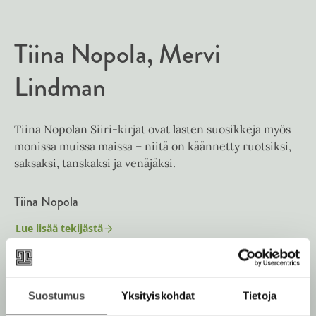
l
a
A
k
e
t
u
e
A
Tiina Nopola
Mervi
k
a
u
e
a
k
Lindman
a
u
e
a
u
a
u
t
a
u
Tiina Nopolan Siiri-kirjat ovat lasten suosikkeja myös
e
u
t
monissa muissa maissa – niitä on käännetty ruotsiksi,
e
u
e
saksaksi, tanskaksi ja venäjäksi.
n
t
e
v
e
n
ä
Tiina Nopola
e
v
l
n
ä
Lue lisää tekijästä
i
T
v
l
i
l
ä
i
i
e
Mervi Lindman
n
l
l
a
h
i
N
e
Suostumus
Yksityiskohdat
Tietoja
Lue lisää tekijästä
t
M
o
l
h
e