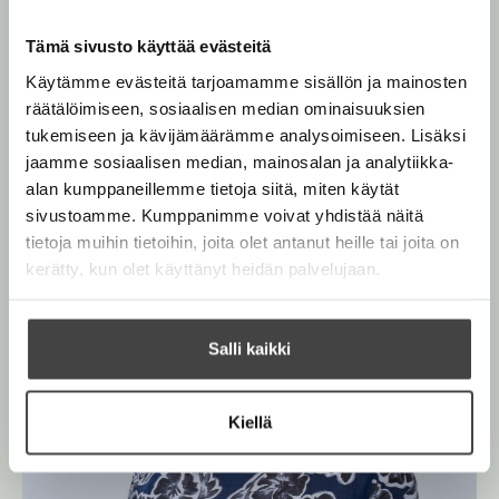
p
e
e
r
t
o
e
v
h
l
Tämä sivusto käyttää evästeitä
e
i
n
a
t
e
L
Käytämme evästeitä tarjoamamme sisällön ja mainosten
e
i
n
räätälöimiseen, sosiaalisen median ominaisuuksien
n
e
d
tukemiseen ja kävijämäärämme analysoimiseen. Lisäksi
n
O
O
m
jaamme sosiaalisen median, mainosalan ja analytiikka-
a
h
h
n
alan kumppaneillemme tietoja siitä, miten käytät
i
i
sivustoamme. Kumppanimme voivat yhdistää näitä
t
t
tietoja muihin tietoihin, joita olet antanut heille tai joita on
a
a
kerätty, kun olet käyttänyt heidän palvelujaan.
k
k
u
u
v
v
Salli kaikki
a
a
t
t
Kiellä