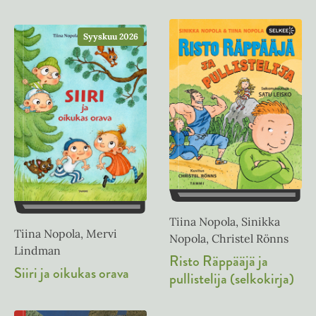
Syyskuu 2026
Tiina Nopola, Sinikka
Tiina Nopola, Mervi
Nopola, Christel Rönns
Lindman
Risto Räppääjä ja
Siiri ja oikukas orava
pullistelija (selkokirja)