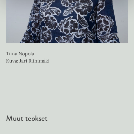
Tiina Nopola
Kuva: Jari Riihimäki
Me
Ku
Muut teokset