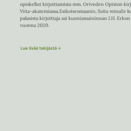
opiskellut kirjoittamista mm. Oriveden Opiston kirjo
Viita-akatemiassa.Esikoisromaanin,
Soita minulle k
palasista kirjoittaja sai kunniamaininnan J.H. Erkon 
vuonna 2020.
Lue lisää tekijästä
E
l
l
a
P
a
i
j
a