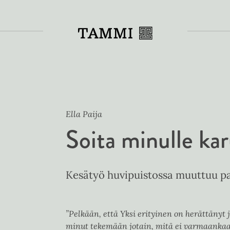
Toiss
Ella Paija
Soita minulle kar
Kesätyö huvipuistossa muuttuu pai
”Pelkään, että Yksi erityinen on herättänyt 
minut tekemään jotain, mitä ei varmaankaan