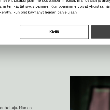
iseen. Lisäksi jaamme sosiaalisen median, mainosalan ja analy
h
e
n
, miten käytät sivustoamme. Kumppanimme voivat yhdistää näitä t
t
e
n kerätty, kun olet käyttänyt heidän palvelujaan.
e
n
e
n
Kiellä
stonhoitaja. Hän on