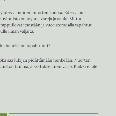
 yhdessä muiden nuorten kanssa. Edessä on
huvipuisto on täynnä värejä ja ääniä. Mutta
mppuilevat itsestään ja vuoristoradalla tapahtuu
le ilman valjaita.
Mitä hänelle on tapahtunut?
i, joka saa lukijan pidättämään henkeään. Nuorten
puiston tumma, arvoituksellinen varjo. Kaikki ei ole