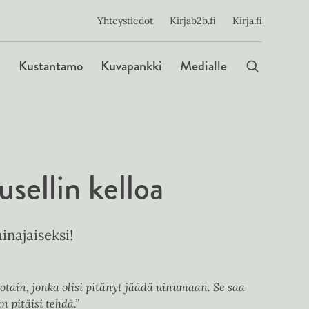
ijainen
Yhteystiedot
Kirjab2b.fi
Kirja.fi
Päävalikko
Kustantamo
Kuvapankki
Medialle
usellin kelloa
najaiseksi!
jotain, jonka olisi pitänyt jäädä uinumaan. Se saa
 pitäisi tehdä.”