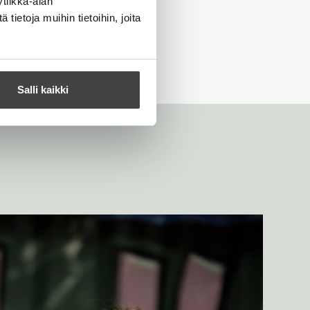
tiikka-alan
ietoja muihin tietoihin, joita
Salli kaikki