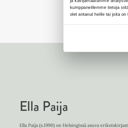
ja kävijämäärämme analysoim
kumppaneillemme tietoja siitä
olet antanut heille tai joita o
Ella Paija
Ella Paija (s.1990) on Helsingissä asuva erikoiskirja