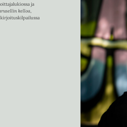
ittajalukiossa ja
arusellin kelloa
,
kirjoituskilpailussa