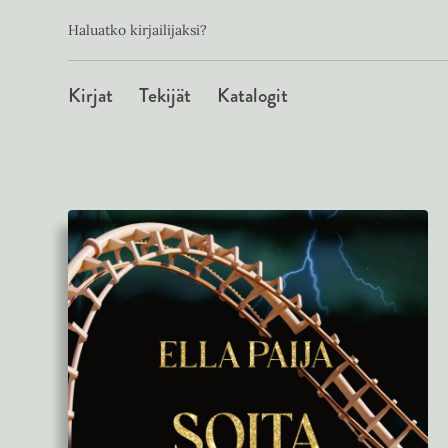
Toissijainen
Hyppää
Haluatko kirjailijaksi?
sisältöön
Päävalikko
Kirjat
Tekijät
Katalogit