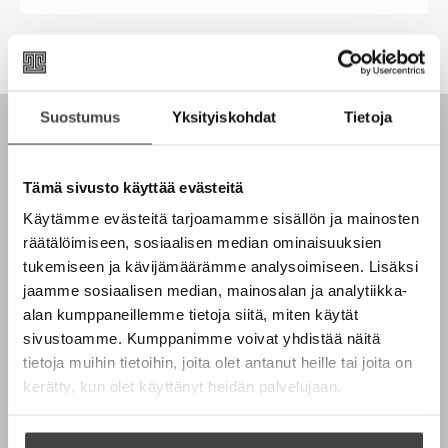
n
ä
e
v
l
n
ä
i
v
l
l
ä
i
e
l
Suostumus
Yksityiskohdat
Tietoja
l
h
i
e
t
l
h
e
e
Tämä sivusto käyttää evästeitä
t
e
h
e
Käytämme evästeitä tarjoamamme sisällön ja mainosten
n
t
e
räätälöimiseen, sosiaalisen median ominaisuuksien
e
Karin Smirnoff
n
tukemiseen ja kävijämäärämme analysoimiseen. Lisäksi
e
jaamme sosiaalisen median, mainosalan ja analytiikka-
n
alan kumppaneillemme tietoja siitä, miten käytät
Karin Smirnoff (s. 1964) työskenteli toimittajana
sivustoamme. Kumppanimme voivat yhdistää näitä
kunnes kyllästyi ja osti puutavarayrityksen Piitimestä
tietoja muihin tietoihin, joita olet antanut heille tai joita on
Pohjois-Ruotsista. Hän on käynyt Lundin yliopiston
kerätty, kun olet käyttänyt heidän palvelujaan.
kirjoittajakoulun, missä esikoisromaani Lähdin veljen
luo sai alkunsa. Jana Kippo -trilogian aloittanut teos