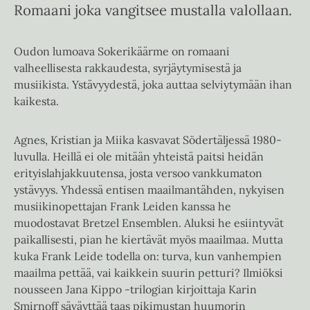
Romaani joka vangitsee mustalla valollaan.
Oudon lumoava Sokerikäärme on romaani
valheellisesta rakkaudesta, syrjäytymisestä ja
musiikista. Ystävyydestä, joka auttaa selviytymään ihan
kaikesta.
Agnes, Kristian ja Miika kasvavat Södertäljessä 1980-
luvulla. Heillä ei ole mitään yhteistä paitsi heidän
erityislahjakkuutensa, josta versoo vankkumaton
ystävyys. Yhdessä entisen maailmantähden, nykyisen
musiikinopettajan Frank Leiden kanssa he
muodostavat Bretzel Ensemblen. Aluksi he esiintyvät
paikallisesti, pian he kiertävät myös maailmaa. Mutta
kuka Frank Leide todella on: turva, kun vanhempien
maailma pettää, vai kaikkein suurin petturi? Ilmiöksi
nousseen Jana Kippo -trilogian kirjoittaja Karin
Smirnoff säväyttää taas pikimustan huumorin