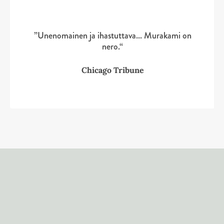
i
i
p
p
l
l
”Unenomainen ja ihastuttava... Murakami on
i
i
nero.“
s
s
t
t
Chicago Tribune