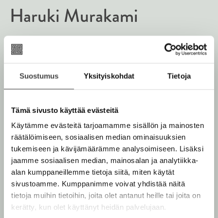
Haruki Murakami
Haruki Murakamia
(s. 1949) on jo ehditty verrata ties
kehen: Austeriin, Salingeriin, Chandleriin, Borgesiin.
Japanissa hänen kirjoistaan otetaan miljoonapainoksia
Suostumus
Yksityiskohdat
Tietoja
ja hän on siellä etenkin nuorten lukijoiden suosikki.
Myös Murakamin kansainvälinen suosio on huikea.
Tämä sivusto käyttää evästeitä
Lue lisää tekijästä
H
Käytämme evästeitä tarjoamamme sisällön ja mainosten
a
räätälöimiseen, sosiaalisen median ominaisuuksien
r
tukemiseen ja kävijämäärämme analysoimiseen. Lisäksi
u
k
jaamme sosiaalisen median, mainosalan ja analytiikka-
i
alan kumppaneillemme tietoja siitä, miten käytät
M
u
sivustoamme. Kumppanimme voivat yhdistää näitä
r
tietoja muihin tietoihin, joita olet antanut heille tai joita on
a
kerätty, kun olet käyttänyt heidän palvelujaan.
k
a