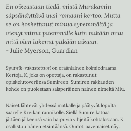
En oikeastaan tiedä, mistä Murakamin
säpsähdyttävä uusi romaani kertoo. Mutta
se on koskettanut minua syvemmältä ja
vienyt minut pitemmälle kuin mikään muu
mitä olen lukenut pitkään aikaan.
- Julie Myerson, Guardian
Sputnik-rakastettuni
on eräänlainen kolmiodraama.
Kertoja, K, joka on opettaja, on rakastunut
opiskelutoveriinsa Sumireen. Sumiren rakkauden
kohde on puolestaan salaperäinen nainen nimeltä Miu.
Naiset lähtevät yhdessä matkalle ja päätyvät lopulta
saarelle Kreikan rannikolle. Siellä Sumire katoaa
jättäen jälkeensä vain haipuvia vihjeitä kohtalostaan. K
osallistuu hänen etsintäänsä. Oudot, aavemaiset näyt