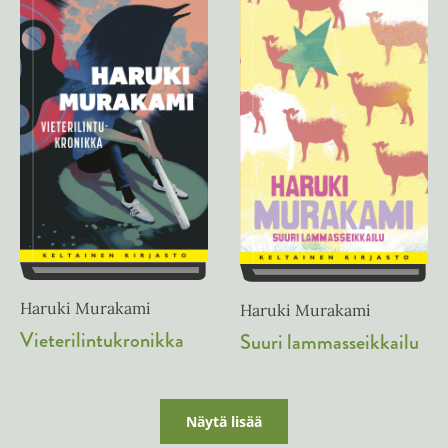
Haruki Murakami
Haruki Murakami
Vieterilintukronikka
Suuri lammasseikkailu
Näytä lisää