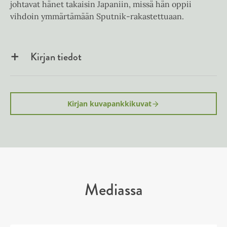
johtavat hänet takaisin Japaniin, missä hän oppii
vihdoin ymmärtämään Sputnik-rakastettuaan.
Kirjan tiedot
Kirjan kuvapankkikuvat
Mediassa
S
S
k
k