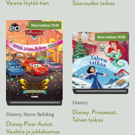
i
Vaiana löytää tien
Sisaruuden taikaa
e
t
l
h
e
e
t
e
h
e
Marraskuu 2026
n
t
e
e
Marraskuu 2026
n
e
n
Disney
Disney. Prinsessat.
Disney, Steve Behling
Talven taikaa
Disney Pixar Autot.
Vauhtia ja juhlahumua