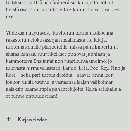
Galaksissa riittää hämäräperäisiä kulkijoita. Jotkut
heistä ovat suuria sankareita – kunhan oivaltavat sen
itse.
Yhdeksän näyttävästi kuvitetun tarinan kokoelma
rakastetun elokuvasarjan maailmasta vie lukijat
tuntemattomille planeetoille, missä paha Imperiumi
alistaa kansaa, suurrikolliset punovat juoniaan ja
kammottava Ensimmäinen ritarikunta unelmoi jo
tulevasta hirmuvallastaan. Lando, Leia, Poe, Rey, Finn ja
Rose – sekä pari tuttua droidia – saavat rinnalleen
joukon uusia ystäviä ja vastaansa laajan valikoiman
galaksin kaameimpia pahantekijöitä. Näitä seikkailuja
et tunne entuudestaan!
Kirjan tiedot