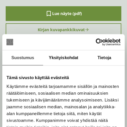
Lue näyte (pdf)
A
u
k
Kirjan kuvapankkikuvat
e
a
a
u
u
Osta teos
t
Suostumus
Yksityiskohdat
Tietoja
e
e
n
Kovakantinen kirja
v
O
K
Tämä sivusto käyttää evästeitä
ä
s
i
Rikastettu e-kirja
l
K
B
Käytämme evästeitä tarjoamamme sisällön ja mainosten
i
t
r
u
o
l
räätälöimiseen, sosiaalisen median ominaisuuksien
Äänikirja
a
j
K
B
e
u
o
tukemiseen ja kävijämäärämme analysoimiseen. Lisäksi
a
h
u
o
n
k
jaamme sosiaalisen median, mainosalan ja analytiikka-
t
.
u
o
e
t
b
alan kumppaneillemme tietoja siitä, miten käytät
f
e
n
k
e
e
sivustoamme. Kumppanimme voivat yhdistää näitä
n
i
t
b