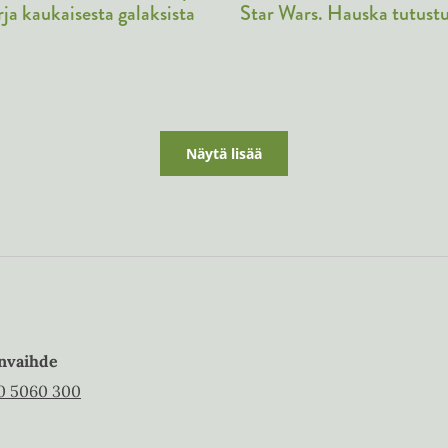
Star Wars. Hauska tutust
rja kaukaisesta galaksista
e
n
e
n
Näytä lisää
nvaihde
0 5060 300