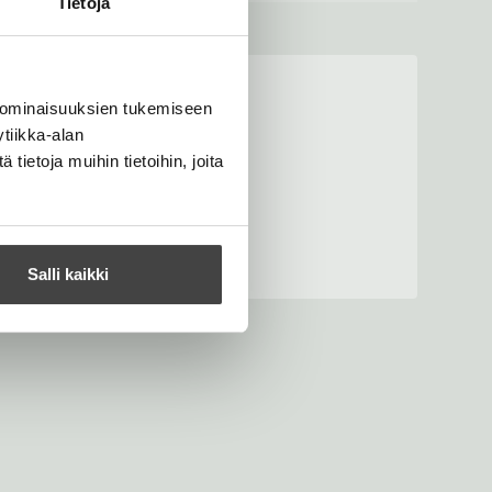
Tietoja
 ominaisuuksien tukemiseen
tiikka-alan
ietoja muihin tietoihin, joita
Salli kaikki