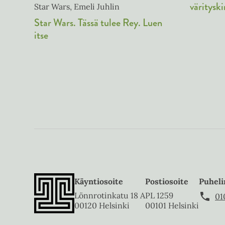
värityski
Star Wars, Emeli Juhlin
Star Wars. Tässä tulee Rey. Luen
itse
Käyntiosoite
Postiosoite
Puheli
Lönnrotinkatu 18 A
PL 1259
01
00120 Helsinki
00101 Helsinki