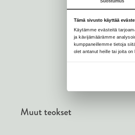
Suostumus
Tämä sivusto käyttää eväste
Käytämme evästeitä tarjoama
ja kävijämäärämme analysoim
kumppaneillemme tietoja siitä
olet antanut heille tai joita o
Muut teokset