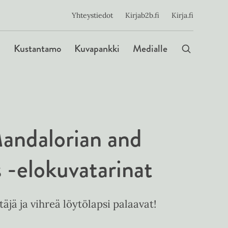
ijainen
Yhteystiedot
Kirjab2b.fi
Kirja.fi
Päävalikko
Kustantamo
Kuvapankki
Medialle
andalorian and
 -elokuvatarinat
jä ja vihreä löytölapsi palaavat!