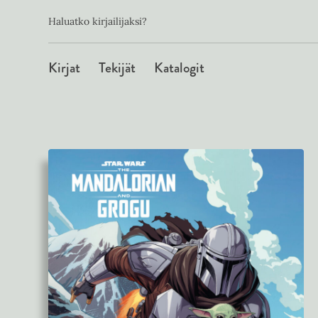
Toissijainen
Hyppää
Haluatko kirjailijaksi?
sisältöön
Päävalikko
Kirjat
Tekijät
Katalogit