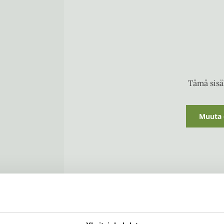
Tämä sisäl
Muuta 