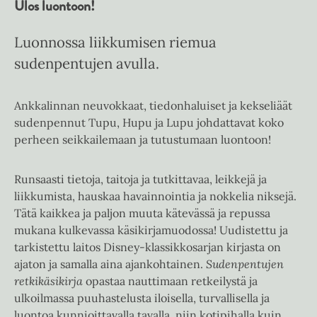
Ulos luontoon!
Luonnossa liikkumisen riemua
sudenpentujen avulla.
Ankkalinnan neuvokkaat, tiedonhaluiset ja kekseliäät
sudenpennut Tupu, Hupu ja Lupu johdattavat koko
perheen seikkailemaan ja tutustumaan luontoon!
Runsaasti tietoja, taitoja ja tutkittavaa, leikkejä ja
liikkumista, hauskaa havainnointia ja nokkelia niksejä.
Tätä kaikkea ja paljon muuta kätevässä ja repussa
mukana kulkevassa käsikirjamuodossa! Uudistettu ja
tarkistettu laitos Disney-klassikkosarjan kirjasta on
ajaton ja samalla aina ajankohtainen.
Sudenpentujen
retkikäsikirja
opastaa nauttimaan retkeilystä ja
ulkoilmassa puuhastelusta iloisella, turvallisella ja
luontoa kunnioittavalla tavalla, niin kotipihalla kuin