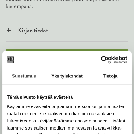
kauempana.
Kirjan tiedot
Lue näyte (pdf)
A
u
k
Kirjan kuvapankkikuvat
e
Suostumus
Yksityiskohdat
Tietoja
a
a
u
u
Tämä sivusto käyttää evästeitä
Osta teos
t
e
Käytämme evästeitä tarjoamamme sisällön ja mainosten
e
räätälöimiseen, sosiaalisen median ominaisuuksien
n
Kovakantinen kirja
v
tukemiseen ja kävijämäärämme analysoimiseen. Lisäksi
O
K
ä
jaamme sosiaalisen median, mainosalan ja analytiikka-
s
i
E-kirja / epub3
l
K
B