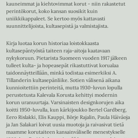
kauneimmat ja kiehtovimmat korut - niin rakastetut
perintökorut, koko kansan suosikit kuin
uniikkikappaleet. Se kertoo myös kattavasti
suunnittelijoista, kultasepistä ja valmistajista.
Kirja luotaa korun historiaa loistokkaasta
kultasepäntyöstä taiteen raja-aitoja kaatavaan
nykykoruun. Pietarista Suomeen vuoden 1917 jälkeen
tulleet kulta- ja hopeasepät rikastuttivat korualaa
taidonnäytteillään, minkä todistaa esimerkiksi A.
Tillanderin kultasepänliike. Sotien välisenä aikana
kunnioitettiin perinteitä, mutta 1930-luvun lopulla
perustetusta Kalevala Korusta kehittyi modernin
korun uranuurtaja. Varsinaisten designkorujen aika
koitti 1950-luvulla, kun kärkijoukko Bertel Gardberg,
Eero Rislakki, Elis Kauppi, Börje Rajalin, Paula Häiväoja
ja Jan Salakari loivat uusia muotoja ja raivasivat tietä
maamme korutaiteen kansainväliselle menestykselle