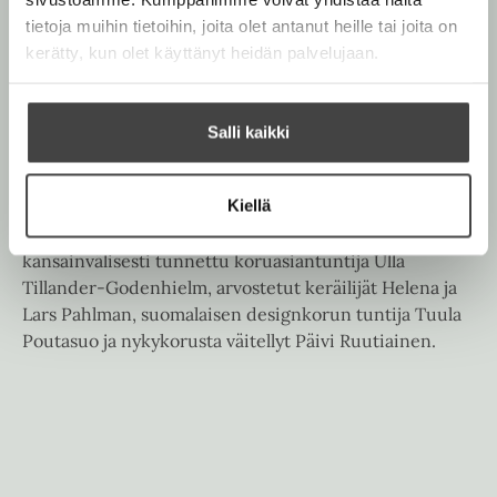
Helena Pahlman
Esko
i
tietoja muihin tietoihin, joita olet antanut heille tai joita on
l
Timonen
Päivi Ruutiainen
e
kerätty, kun olet käyttänyt heidän palvelujaan.
h
t
Ulla Tillander-Godenhielm
e
e
Salli kaikki
n
Tuula Poutasuo
Kiellä
Kirjan kirjoittajat ovat kultaseppä Esko Timonen,
kansainvälisesti tunnettu koruasiantuntija Ulla
Tillander-Godenhielm, arvostetut keräilijät Helena ja
Lars Pahlman, suomalaisen designkorun tuntija Tuula
Poutasuo ja nykykorusta väitellyt Päivi Ruutiainen.