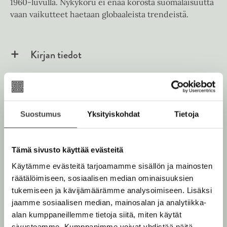
1960-luvulla. Nykykoru ei enää korosta suomalaisuutta
vaan vaikutteet haetaan globaaleista trendeistä.
Kirjan tiedot
Lue näyte (pdf)
A
u
Suostumus
Yksityiskohdat
Tietoja
k
Kirjan kuvapankkikuvat
e
a
a
Tämä sivusto käyttää evästeitä
u
u
Käytämme evästeitä tarjoamamme sisällön ja mainosten
t
räätälöimiseen, sosiaalisen median ominaisuuksien
e
e
tukemiseen ja kävijämäärämme analysoimiseen. Lisäksi
n
jaamme sosiaalisen median, mainosalan ja analytiikka-
v
alan kumppaneillemme tietoja siitä, miten käytät
ä
l
sivustoamme. Kumppanimme voivat yhdistää näitä