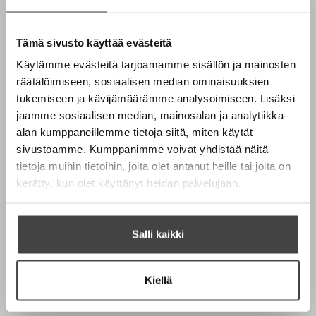
Kirjan tiedot
Tämä sivusto käyttää evästeitä
Käytämme evästeitä tarjoamamme sisällön ja mainosten
Kirjan kuvapankkikuvat
räätälöimiseen, sosiaalisen median ominaisuuksien
tukemiseen ja kävijämäärämme analysoimiseen. Lisäksi
jaamme sosiaalisen median, mainosalan ja analytiikka-
alan kumppaneillemme tietoja siitä, miten käytät
Osta teos
sivustoamme. Kumppanimme voivat yhdistää näitä
tietoja muihin tietoihin, joita olet antanut heille tai joita on
kerätty, kun olet käyttänyt heidän palvelujaan.
Kovakantinen kirja
O
K
s
i
Äänikirja
K
B
t
r
Salli kaikki
u
o
E-kirja / epub3
a
j
K
B
u
o
a
u
o
n
k
.
Kiellä
u
o
t
b
f
n
k
e
e
i