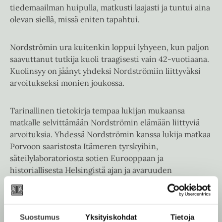
tiedemaailman huipulla, matkusti laajasti ja tuntui aina
olevan siellä, missä eniten tapahtui.
Nordströmin ura kuitenkin loppui lyhyeen, kun paljon
saavuttanut tutkija kuoli traagisesti vain 42-vuotiaana.
Kuolinsyy on jäänyt yhdeksi Nordströmiin liittyväksi
arvoitukseksi monien joukossa.
Tarinallinen tietokirja tempaa lukijan mukaansa
matkalle selvittämään Nordströmin elämään liittyviä
arvoituksia. Yhdessä Nordströmin kanssa lukija matkaa
Porvoon saaristosta Itämeren tyrskyihin,
säteilylaboratoriosta sotien Eurooppaan ja
historiallisesta Helsingistä ajan ja avaruuden
reunamille asti. Ratkaiseeko matka Nordströmin
arvoituksen?
Suostumus
Yksityiskohdat
Tietoja