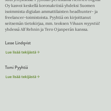
Oy kasvoi keskellä koronakriisiä yhdeksi Suomen
isoimmista digialan ammattilaisten headhunter- ja
freelancer-toimistoista. Pyyhtiä on kirjoittanut
seitsemän tietokirjaa, mm. teoksen
Vihaan myyntiä!
yhdessä Alf Rehnin ja Tero Ojanperän kanssa.
Lasse Lindqvist
Lue lisää tekijästä
L
a
s
Tomi Pyyhtiä
s
e
L
Lue lisää tekijästä
T
i
o
n
m
d
i
q
P
v
y
i
y
s
h
t