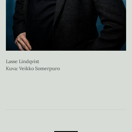
Lasse Lindqvist
Ha
Kuva: Veikko Somerpuro
Ku