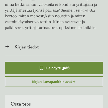
niinä hetkinä, kun valokeila ei kohdistu yrittäjään ja
yrittäjä ahertaa työnsä parissa?
Suomen selkäranka
kertoo, miten menestyksiin noustiin ja miten
vastoinkäymiset voitettiin. Kirjan avartavat ja
palkitsevat yrittäjätarinat ovat opiksi meille kaikille.
Kirjan tiedot
Lue näyte (pdf)
A
u
k
Kirjan kuvapankkikuvat
e
a
a
u
u
Osta teos
t
e