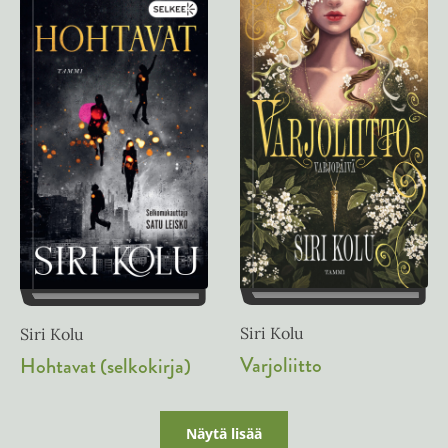
Siri Kolu
Siri Kolu
Varjoliitto
Hohtavat (selkokirja)
Näytä lisää