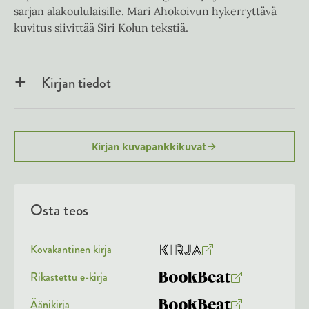
sarjan alakoululaisille. Mari Ahokoivun hykerryttävä
kuvitus siivittää Siri Kolun tekstiä.
Kirjan tiedot
Kirjan kuvapankkikuvat
Osta teos
Kovakantinen kirja
O
K
s
i
Rikastettu e-kirja
K
B
t
r
u
o
Äänikirja
a
j