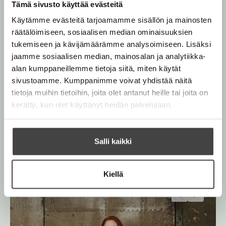
l
Tämä sivusto käyttää evästeitä
n
ä
i
Palkittu sarjakuvataiteilija ja kuvittaja
Mari Ahokoivu
v
Käytämme evästeitä tarjoamamme sisällön ja mainosten
l
l
asuu ja työskentelee Kööpenhaminassa. Hänen
ä
räätälöimiseen, sosiaalisen median ominaisuuksien
i
e
sarjakuviaan ja lastenkirjakuvituksiaan on julkaistu
l
tukemiseen ja kävijämäärämme analysoimiseen. Lisäksi
l
h
monissa maissa.
i
jaamme sosiaalisen median, mainosalan ja analytiikka-
e
t
l
alan kumppaneillemme tietoja siitä, miten käytät
h
e
e
Siri Kolu
sivustoamme. Kumppanimme voivat yhdistää näitä
t
e
h
tietoja muihin tietoihin, joita olet antanut heille tai joita on
e
n
Lue lisää tekijästä
t
S
kerätty, kun olet käyttänyt heidän palvelujaan.
e
i
e
n
r
e
i
K
n
Salli kaikki
o
l
u
Kiellä
O
O
h
h
i
i
t
t