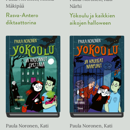
Mäkipää
Närhi
Rasva-Antero
Yökoulu ja kaikkien
diktaattorina
aikojen halloween
Paula Noronen, Kati
Paula Noronen, Kati