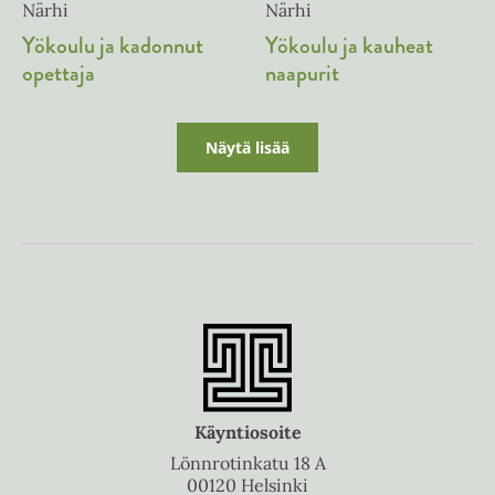
Närhi
Närhi
Yökoulu ja kadonnut
Yökoulu ja kauheat
opettaja
naapurit
Näytä lisää
Käyntiosoite
Lönnrotinkatu 18 A
00120 Helsinki