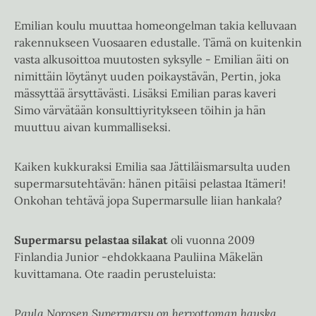
Emilian koulu muuttaa homeongelman takia kelluvaan
rakennukseen Vuosaaren edustalle. Tämä on kuitenkin
vasta alkusoittoa muutosten syksylle - Emilian äiti on
nimittäin löytänyt uuden poikaystävän, Pertin, joka
mässyttää ärsyttävästi. Lisäksi Emilian paras kaveri
Simo värvätään konsulttiyritykseen töihin ja hän
muuttuu aivan kummalliseksi.
Kaiken kukkuraksi Emilia saa Jättiläismarsulta uuden
supermarsutehtävän: hänen pitäisi pelastaa Itämeri!
Onkohan tehtävä jopa Supermarsulle liian hankala?
Supermarsu pelastaa silakat
oli vuonna 2009
Finlandia Junior -ehdokkaana Pauliina Mäkelän
kuvittamana. Ote raadin perusteluista:
Paula Norosen Supermarsu on hervottoman hauska,