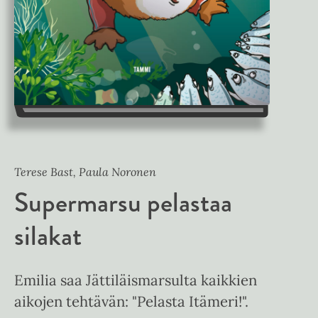
Terese Bast, Paula Noronen
Supermarsu pelastaa
silakat
Emilia saa Jättiläismarsulta kaikkien
aikojen tehtävän: "Pelasta Itämeri!".