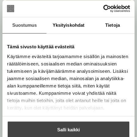
Lue näyte (pdf)
A
u
k
Kirjan kuvapankkikuvat
e
Suostumus
Yksityiskohdat
Tietoja
a
a
u
u
Tämä sivusto käyttää evästeitä
Osta teos
t
e
Käytämme evästeitä tarjoamamme sisällön ja mainosten
e
n
räätälöimiseen, sosiaalisen median ominaisuuksien
Kovakantinen kirja
v
O
K
tukemiseen ja kävijämäärämme analysoimiseen. Lisäksi
ä
s
i
Äänikirja
l
jaamme sosiaalisen median, mainosalan ja analytiikka-
K
B
i
t
r
alan kumppaneillemme tietoja siitä, miten käytät
u
o
l
E-kirja / epub2
a
j
sivustoamme. Kumppanimme voivat yhdistää näitä
K
B
e
u
o
a
h
tietoja muihin tietoihin, joita olet antanut heille tai joita on
u
o
n
k
t
.
kerätty, kun olet käyttänyt heidän palvelujaan.
u
o
e
t
b
f
e
n
k
e
e
n
i
t
b
l
a
A
Salli kaikki
e
e
e
t
u