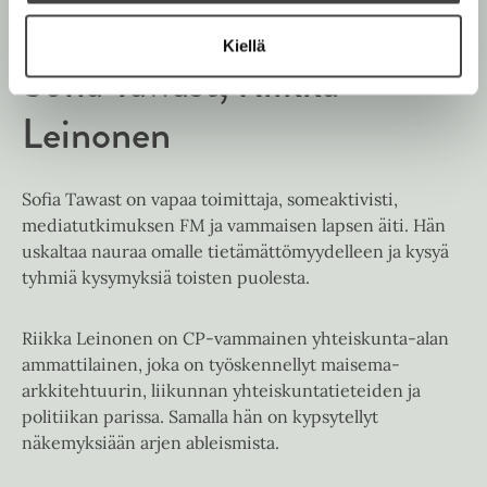
l
a
A
k
e
t
u
e
Kiellä
A
k
Sofia Tawast
Riikka
a
u
e
a
k
a
Leinonen
u
e
a
u
a
u
t
a
u
Sofia Tawast on vapaa toimittaja, someaktivisti,
e
u
t
mediatutkimuksen FM ja vammaisen lapsen äiti. Hän
e
u
e
uskaltaa nauraa omalle tietämättömyydelleen ja kysyä
n
t
e
tyhmiä kysymyksiä toisten puolesta.
v
e
n
ä
e
v
l
Riikka Leinonen on CP-vammainen yhteiskunta-alan
n
ä
i
ammattilainen, joka on työskennellyt maisema-
v
l
l
arkkitehtuurin, liikunnan yhteiskuntatieteiden ja
ä
i
e
politiikan parissa. Samalla hän on kypsytellyt
l
l
h
näkemyksiään arjen ableismista.
i
e
t
l
h