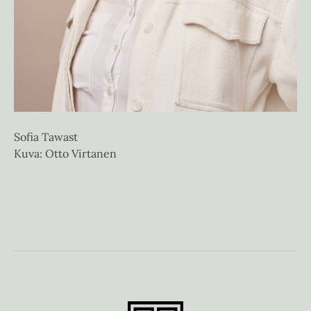
Sofia Tawast
Ri
Kuva: Otto Virtanen
Ku