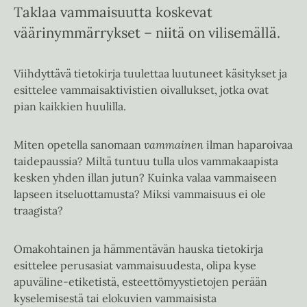
Taklaa vammaisuutta koskevat
väärinymmärrykset – niitä on vilisemällä.
Viihdyttävä tietokirja tuulettaa luutuneet käsitykset ja
esittelee vammaisaktivistien oivallukset, jotka ovat
pian kaikkien huulilla.
Miten opetella sanomaan
vammainen
ilman haparoivaa
taidepaussia? Miltä tuntuu tulla ulos vammakaapista
kesken yhden illan jutun? Kuinka valaa vammaiseen
lapseen itseluottamusta? Miksi vammaisuus ei ole
traagista?
Omakohtainen ja hämmentävän hauska tietokirja
esittelee perusasiat vammaisuudesta, olipa kyse
apuväline-etiketistä, esteettömyystietojen perään
kyselemisestä tai elokuvien vammaisista