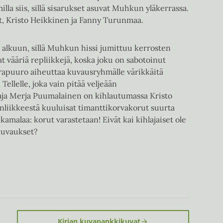
illa siis, sillä sisarukset asuvat Muhkun yläkerrassa.
ät, Kristo Heikkinen ja Fanny Turunmaa.
 alkuun, sillä Muhkun hissi jumittuu kerrosten
t vääriä repliikkejä, koska joku on sabotoinut
aurapuuro aiheuttaa kuvausryhmälle värikkäitä
Tellelle, joka vain pitää veljeään
aja Merja Puumalainen on kihlautumassa Kristo
nliikkeestä kuuluisat timanttikorvakorut suurta
kamalaa: korut varastetaan! Eivät kai kihlajaiset ole
kuvaukset?
Kirjan kuvapankkikuvat