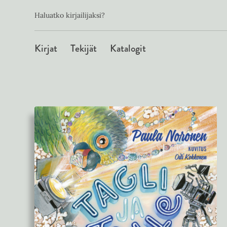
Toissijainen
Hyppää
Haluatko kirjailijaksi?
sisältöön
Päävalikko
Kirjat
Tekijät
Katalogit