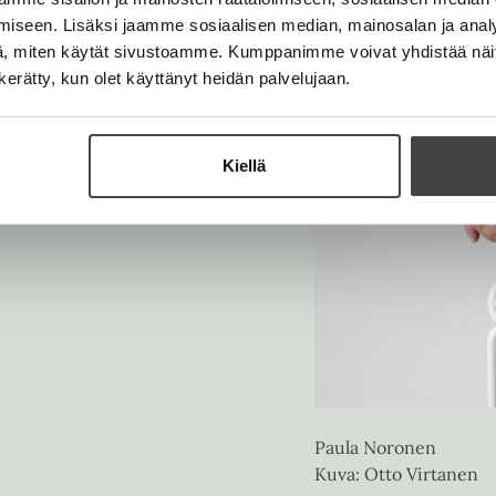
n
t
e
iseen. Lisäksi jaamme sosiaalisen median, mainosalan ja analy
e
n
, miten käytät sivustoamme. Kumppanimme voivat yhdistää näitä t
e
n kerätty, kun olet käyttänyt heidän palvelujaan.
n
Kiellä
Paula Noronen
Kuva: Otto Virtanen