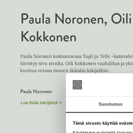
Paula Noronen
Oili
Kokkonen
Paula Norosen kolmannessa
Tagli ja Telle
-lastendek
tiivistyy sivu sivulta. Oili Kokkosen vauhdikas ja yks
kuvitus vetoaa monen ikäisiin lukijoihin.
Paula Noronen
Lue lisää tekijästä
Suostumus
P
a
u
l
Tämä sivusto käyttää eväste
a
N
Käytämme evästeitä tarjoama