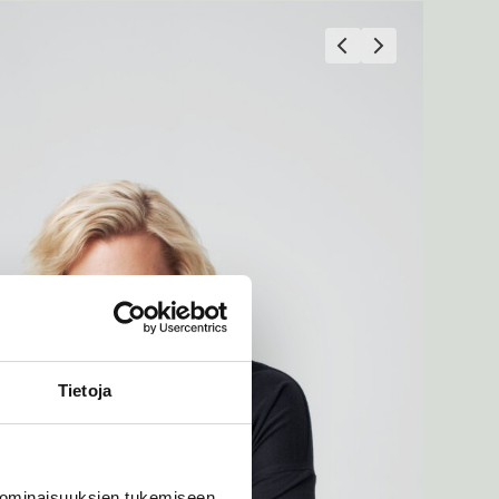
Tietoja
 ominaisuuksien tukemiseen