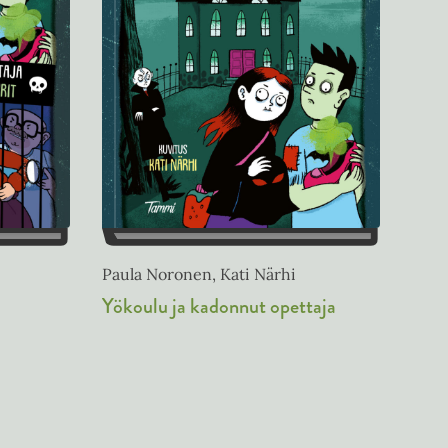
Paula Noronen, Kati Närhi
Yökoulu ja kadonnut opettaja