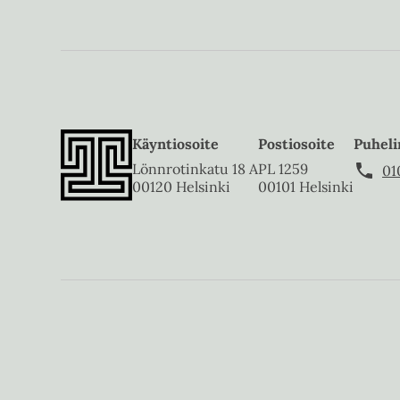
Käyntiosoite
Postiosoite
Puheli
Lönnrotinkatu 18 A
PL 1259
01
00120 Helsinki
00101 Helsinki