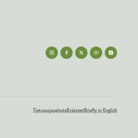
Tietosuojaseloste
Evästeet
Briefly in English