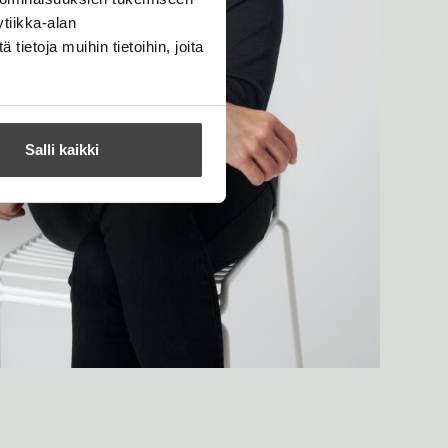
tiikka-alan
ietoja muihin tietoihin, joita
Salli kaikki