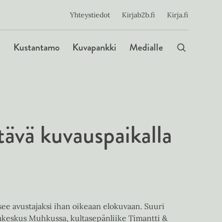
ijainen
Yhteystiedot
Kirjab2b.fi
Kirja.fi
Päävalikko
Kustantamo
Kuvapankki
Medialle
htävä kuvauspaikalla
ee avustajaksi ihan oikeaan elokuvaan. Suuri
pakeskus Muhkussa, kultasepänliike Timantti &