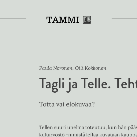
Toiss
Paula Noronen, Oili Kokkonen
Tagli ja Telle. Te
Totta vai elokuvaa?
Tellen suuri unelma toteutuu, kun hän pääs
kultaryöstö -nimistä leffaa kuvataan kaup