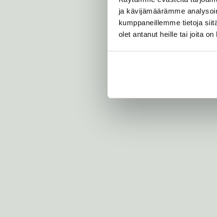
o
ja kävijämäärämme analysoim
r
o
kumppaneillemme tietoja siitä
n
olet antanut heille tai joita o
e
n