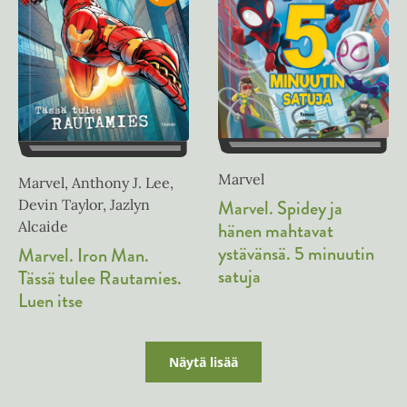
Marvel
Marvel, Anthony J. Lee,
Marvel. Spidey ja
Devin Taylor, Jazlyn
Alcaide
hänen mahtavat
ystävänsä. 5 minuutin
Marvel. Iron Man.
satuja
Tässä tulee Rautamies.
Luen itse
Näytä lisää