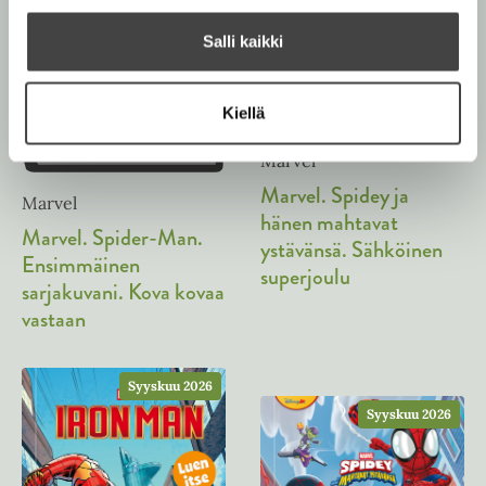
u
u
t
Salli kaikki
u
e
t
e
e
n
Kiellä
e
v
n
ä
Marvel
v
l
Marvel. Spidey ja
ä
Marvel
i
hänen mahtavat
l
Marvel. Spider-Man.
l
ystävänsä. Sähköinen
i
Ensimmäinen
e
superjoulu
l
sarjakuvani. Kova kovaa
h
e
vastaan
t
h
e
t
e
e
Syyskuu 2026
n
e
Syyskuu 2026
n