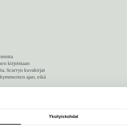
immista
nen kirjoistaan
ta. Scarryn kuvakirjat
sikymmenten ajan, eikä
Yksityiskohdat