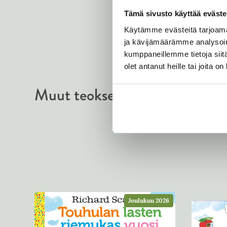
a
r
Tämä sivusto käyttää eväste
d
S
Käytämme evästeitä tarjoama
c
ja kävijämäärämme analysoim
a
r
kumppaneillemme tietoja siitä
r
olet antanut heille tai joita o
y
Muut teokset
Joulukuu 2026