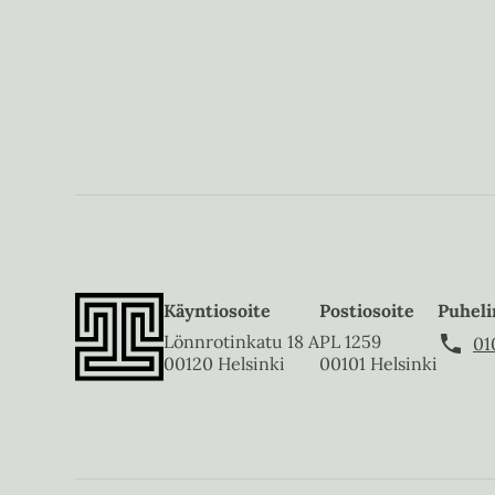
Käyntiosoite
Postiosoite
Puheli
Lönnrotinkatu 18 A
PL 1259
01
00120 Helsinki
00101 Helsinki