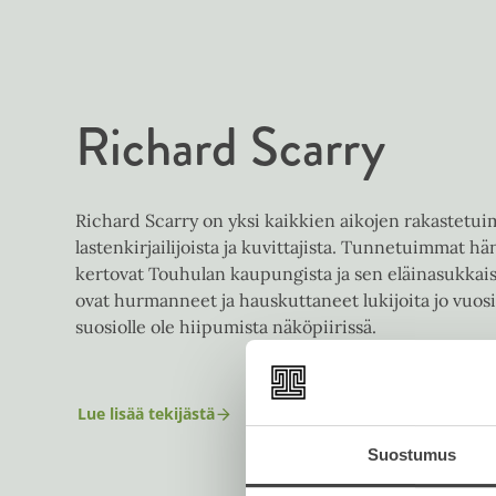
Richard Scarry
Richard Scarry on yksi kaikkien aikojen rakastetu
lastenkirjailijoista ja kuvittajista. Tunnetuimmat hä
kertovat Touhulan kaupungista ja sen eläinasukkais
ovat hurmanneet ja hauskuttaneet lukijoita jo vuo
suosiolle ole hiipumista näköpiirissä.
Lue lisää tekijästä
R
i
Suostumus
c
h