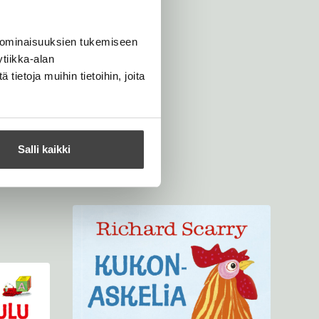
 ominaisuuksien tukemiseen
tiikka-alan
ietoja muihin tietoihin, joita
Salli kaikki