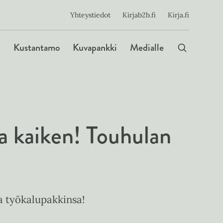
ijainen
Yhteystiedot
Kirjab2b.fi
Kirja.fi
Päävalikko
Kustantamo
Kuvapankki
Medialle
aa kaiken! Touhulan
a työkalupakkinsa!