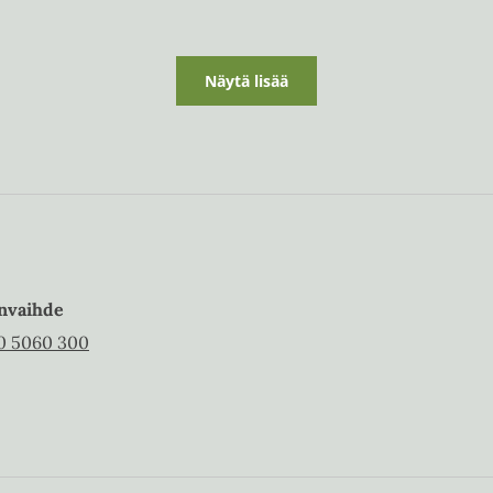
Näytä lisää
nvaihde
0 5060 300