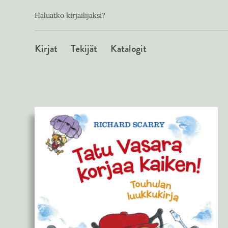
Toissijainen
Hyppää
Haluatko kirjailijaksi?
sisältöön
Päävalikko
Kirjat
Tekijät
Katalogit