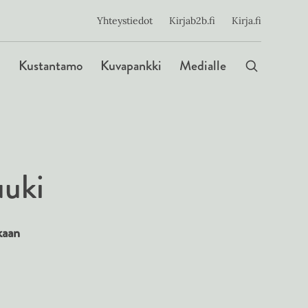
ijainen
Yhteystiedot
Kirjab2b.fi
Kirja.fi
Päävalikko
Kustantamo
Kuvapankki
Medialle
uuki
kaan