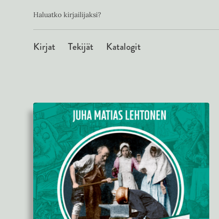
Toissijainen
Hyppää
Haluatko kirjailijaksi?
sisältöön
Päävalikko
Kirjat
Tekijät
Katalogit