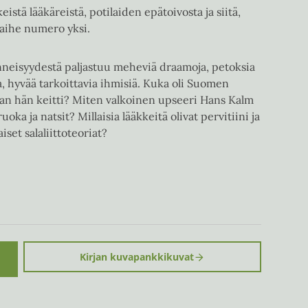
eistä lääkäreistä, potilaiden epätoivosta ja siitä,
naihe numero yksi.
eisyydestä paljastuu meheviä draamoja, petoksia
a, hyvää tarkoittavia ihmisiä. Kuka oli Suomen
an hän keitti? Miten valkoinen upseeri Hans Kalm
uoka ja natsit? Millaisia lääkkeitä olivat pervitiini ja
set salaliittoteoriat?
Kirjan kuvapankkikuvat