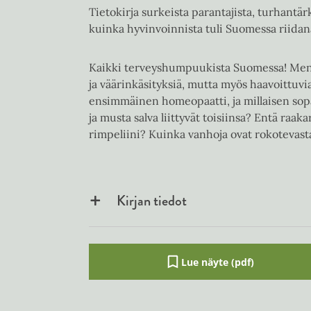
Tietokirja surkeista parantajista, turhantärk
kuinka hyvinvoinnista tuli Suomessa riida
Kaikki terveyshumpuukista Suomessa! Menn
ja väärinkäsityksiä, mutta myös haavoittuvi
ensimmäinen homeopaatti, ja millaisen sop
ja musta salva liittyvät toisiinsa? Entä raakar
rimpeliini? Kuinka vanhoja ovat rokotevastai
Kirjan tiedot
Lue näyte (pdf)
A
u
k
e