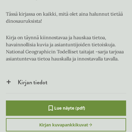
Tässä kirjassa on kaikki, mitä olet aina halunnut tietää
dinosauruksista!
Kirja on täynnä kiinnostavaa ja hauskaa tietoa,
havainnollisia kuvia ja asiantuntijoiden tietoiskuja.
National Geographicin Todelliset taitajat -sarja tarjoaa
asiantuntevaa tietoa hauskalla ja innostavalla tavalla.
Kirjan tiedot
Lue näyte (pdf)
A
u
k
Kirjan kuvapankkikuvat
e
a