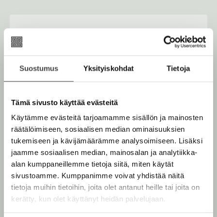
a
u
u
Osta teos
t
e
e
n
Kovakantinen kirja
v
O
K
Suostumus
Yksityiskohdat
Tietoja
ä
s
i
Äänikirja
l
K
B
i
t
r
u
o
l
E-kirja / epub3
a
j
Tämä sivusto käyttää evästeitä
K
B
e
u
o
a
h
u
o
Käytämme evästeitä tarjoamamme sisällön ja mainosten
n
k
t
.
u
o
e
räätälöimiseen, sosiaalisen median ominaisuuksien
t
b
f
e
n
k
tukemiseen ja kävijämäärämme analysoimiseen. Lisäksi
e
e
n
i
t
b
jaamme sosiaalisen median, mainosalan ja analytiikka-
l
a
Muut teokset
A
e
e
alan kumppaneillemme tietoja siitä, miten käytät
e
t
u
l
a
sivustoamme. Kumppanimme voivat yhdistää näitä
A
k
e
t
tietoja muihin tietoihin, joita olet antanut heille tai joita on
u
e
A
kerätty, kun olet käyttänyt heidän palvelujaan.
k
a
u
e
Lokakuu 2026
Elokuu 2026
a