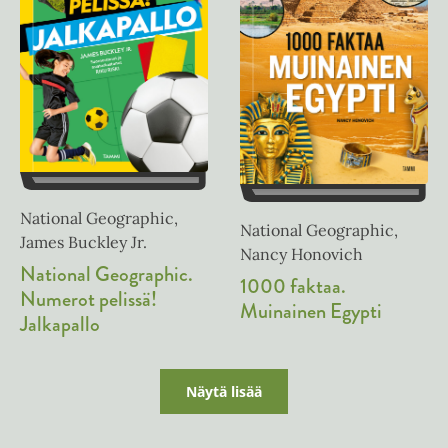
e
n
National Geographic,
National Geographic,
James Buckley Jr.
Nancy Honovich
National Geographic.
1000 faktaa.
Numerot pelissä!
Muinainen Egypti
Jalkapallo
Näytä lisää