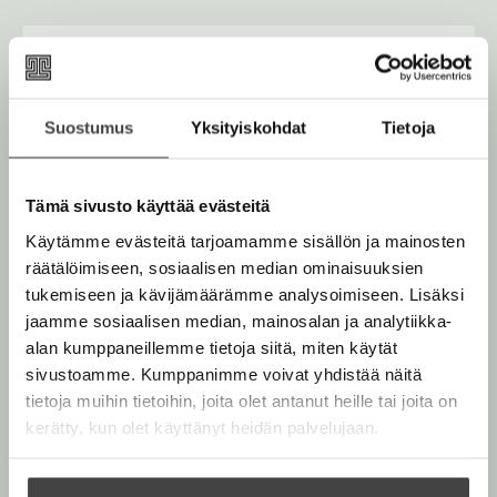
Osta teos
Rikastettu e-kirja
Suostumus
Yksityiskohdat
Tietoja
K
B
u
o
Äänikirja
K
B
u
o
Tämä sivusto käyttää evästeitä
u
o
n
k
u
o
Käytämme evästeitä tarjoamamme sisällön ja mainosten
t
b
n
k
räätälöimiseen, sosiaalisen median ominaisuuksien
e
e
t
b
tukemiseen ja kävijämäärämme analysoimiseen. Lisäksi
l
a
Muut teokset
e
e
jaamme sosiaalisen median, mainosalan ja analytiikka-
e
t
l
a
alan kumppaneillemme tietoja siitä, miten käytät
A
e
t
sivustoamme. Kumppanimme voivat yhdistää näitä
u
A
tietoja muihin tietoihin, joita olet antanut heille tai joita on
k
Marraskuu 2026
Marraskuu 2026
u
kerätty, kun olet käyttänyt heidän palvelujaan.
e
k
a
e
a