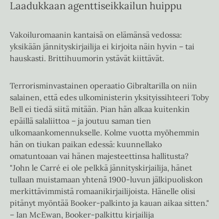
Laadukkaan agenttiseikkailun huippu
Vakoiluromaanin kantaisä on elämänsä vedossa:
yksikään jännityskirjailija ei kirjoita näin hyvin – tai
hauskasti. Brittihuumorin ystävät kiittävät.
Terrorisminvastainen operaatio Gibraltarilla on niin
salainen, että edes ulkoministerin yksityissihteeri Toby
Bell ei tiedä siitä mitään. Pian hän alkaa kuitenkin
epäillä salaliittoa – ja joutuu saman tien
ulkomaankomennukselle. Kolme vuotta myöhemmin
hän on tiukan paikan edessä: kuunnellako
omatuntoaan vai hänen majesteettinsa hallitusta?
"John le Carré ei ole pelkkä jännityskirjailija, hänet
tullaan muistamaan yhtenä 1900-luvun jälkipuoliskon
merkittävimmistä romaanikirjailijoista. Hänelle olisi
pitänyt myöntää Booker-palkinto ja kauan aikaa sitten."
– Ian McEwan, Booker-palkittu kirjailija