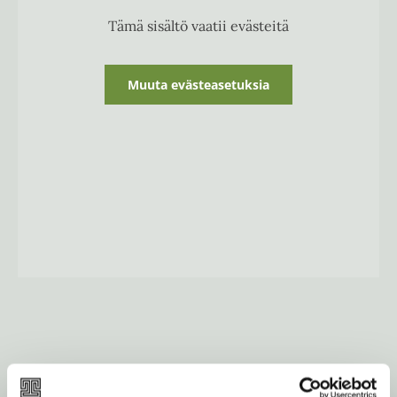
e
h
Tämä sisältö vaatii evästeitä
t
e
e
n
Muuta evästeasetuksia