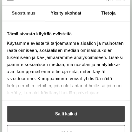
John Le Carré
Suostumus
Yksityiskohdat
Tietoja
Legendaarinen vakoilukirjailija
John le Carré
(s. 1931)
Tämä sivusto käyttää evästeitä
toimi Britannian tiedustelupalvelussa 1959–1964.
Käytämme evästeitä tarjoamamme sisällön ja mainosten
Kirjallinen debyytti ilmestyi 1961, ja maailmanlaajuisen
räätälöimiseen, sosiaalisen median ominaisuuksien
suosion hän saavutti kolmannella romaanillaan
Mies
tukemiseen ja kävijämäärämme analysoimiseen. Lisäksi
kylmästä
(1963, suom. 1964). Siitä lähtien hän on
jaamme sosiaalisen median, mainosalan ja analytiikka-
pysynyt lukijoitten kestosuosikkina. John le Carrén
alan kumppaneillemme tietoja siitä, miten käytät
teoksista on suomennettu 22, viimeksi
Lainsuojaton
ja
sivustoamme. Kumppanimme voivat yhdistää näitä
Hurmaava petturi. Pappi, lukkari, talonpoika, vakooja
-
tietoja muihin tietoihin, joita olet antanut heille tai joita on
romaanin pohjalta tehtiin 2011 elokuva, jonka
kerätty, kun olet käyttänyt heidän palvelujaan.
pääosassa nähtiin Gary Oldman.
Lue lisää tekijästä
Salli kaikki
J
o
h
n