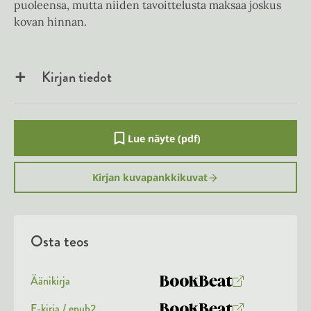
puoleensa, mutta niiden tavoittelusta maksaa joskus
kovan hinnan.
Kirjan tiedot
Lue näyte (pdf)
A
u
k
Kirjan kuvapankkikuvat
e
a
a
u
u
Osta teos
t
e
e
n
Äänikirja
v
K
B
ä
u
o
E-kirja / epub2
l