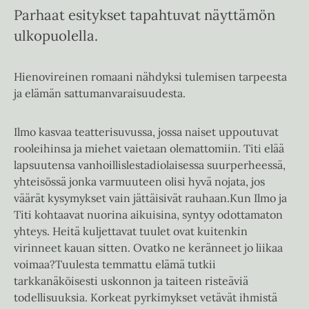
Parhaat esitykset tapahtuvat näyttämön
ulkopuolella.
Hienovireinen romaani nähdyksi tulemisen tarpeesta
ja elämän sattumanvaraisuudesta.
Ilmo kasvaa teatterisuvussa, jossa naiset uppoutuvat
rooleihinsa ja miehet vaietaan olemattomiin. Titi elää
lapsuutensa vanhoillislestadiolaisessa suurperheessä,
yhteisössä jonka varmuuteen olisi hyvä nojata, jos
väärät kysymykset vain jättäisivät rauhaan.Kun Ilmo ja
Titi kohtaavat nuorina aikuisina, syntyy odottamaton
yhteys. Heitä kuljettavat tuulet ovat kuitenkin
virinneet kauan sitten. Ovatko ne keränneet jo liikaa
voimaa?Tuulesta temmattu elämä tutkii
tarkkanäköisesti uskonnon ja taiteen risteäviä
todellisuuksia. Korkeat pyrkimykset vetävät ihmistä