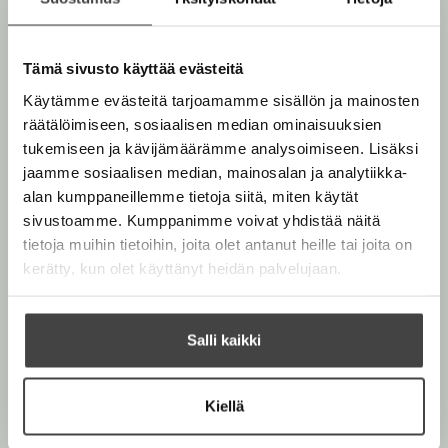
v
P
n
a
ä
u
v
l
l
ä
Tämä sivusto käyttää evästeitä
i
i
l
i
l
Käytämme evästeitä tarjoamamme sisällön ja mainosten
n
i
e
a
räätälöimiseen, sosiaalisen median ominaisuuksien
l
V
h
tukemiseen ja kävijämäärämme analysoimiseen. Lisäksi
a
e
t
n
jaamme sosiaalisen median, mainosalan ja analytiikka-
h
h
e
alan kumppaneillemme tietoja siitä, miten käytät
a
t
e
sivustoamme. Kumppanimme voivat yhdistää näitä
t
e
n
a
tietoja muihin tietoihin, joita olet antanut heille tai joita on
e
l
kerätty, kun olet käyttänyt heidän palvelujaan.
o
n
Salli kaikki
Kiellä