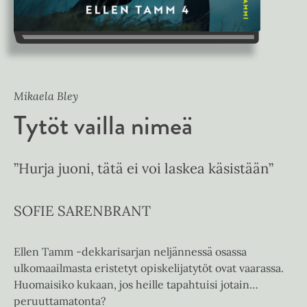
Mikaela Bley
Tytöt vailla nimeä
”Hurja juoni, tätä ei voi laskea käsistään”
SOFIE SARENBRANT
Ellen Tamm -dekkarisarjan neljännessä osassa
ulkomaailmasta eristetyt opiskelijatytöt ovat vaarassa.
Huomaisiko kukaan, jos heille tapahtuisi jotain…
peruuttamatonta?