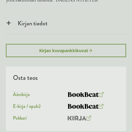
Kirjan tiedot
Kirjan kuvapankkikuvat
Osta teos
Äänikirja
K
B
u
o
E-kirja / epub2
K
B
u
o
u
o
Pokkari
n
k
O
K
u
o
t
b
s
i
n
k