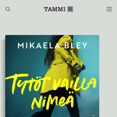
Hyppää
sisältöön