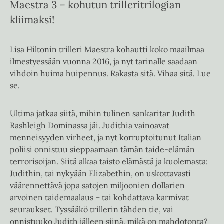
Maestra 3 – kohutun trilleritrilogian
kliimaksi!
Lisa Hiltonin trilleri Maestra kohautti koko maailmaa
ilmestyessään vuonna 2016, ja nyt tarinalle saadaan
vihdoin huima huipennus. Rakasta sitä. Vihaa sitä. Lue
se.
Ultima jatkaa siitä, mihin tulinen sankaritar Judith
Rashleigh Dominassa jäi. Judithia vainoavat
menneisyyden virheet, ja nyt korruptoitunut Italian
poliisi onnistuu sieppaamaan tämän taide-elämän
terrorisoijan. Siitä alkaa taisto elämästä ja kuolemasta:
Judithin, tai nykyään Elizabethin, on uskottavasti
väärennettävä jopa satojen miljoonien dollarien
arvoinen taidemaalaus – tai kohdattava karmivat
seuraukset. Tyssääkö trillerin tähden tie, vai
onnistuuko Judith jälleen siinä, mikä on mahdotonta?