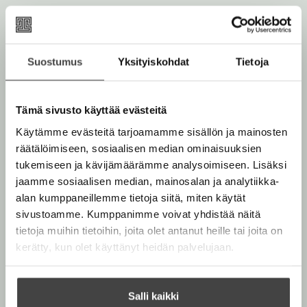
e
h
Kohukirjailija
Lisa Hilton
kasvoi Englannissa. Hän on
t
opiskellut sekä asunut ympäri maailmaa ja
e
e
työskennellyt toimittajana, taidekriitikkona sekä tv-
Suostumus
Yksityiskohdat
Tietoja
n
juontajana. Hiltonin trilleri
Maestra
herätti
maailmanlaajuista huomiota, ja sen elokuvaoikeudet
myytiin välittömästi.
Tämä sivusto käyttää evästeitä
Käytämme evästeitä tarjoamamme sisällön ja mainosten
räätälöimiseen, sosiaalisen median ominaisuuksien
Lue lisää tekijästä
L
tukemiseen ja kävijämäärämme analysoimiseen. Lisäksi
i
s
jaamme sosiaalisen median, mainosalan ja analytiikka-
a
alan kumppaneillemme tietoja siitä, miten käytät
H
i
sivustoamme. Kumppanimme voivat yhdistää näitä
l
tietoja muihin tietoihin, joita olet antanut heille tai joita on
t
kerätty, kun olet käyttänyt heidän palvelujaan.
o
n
Salli kaikki