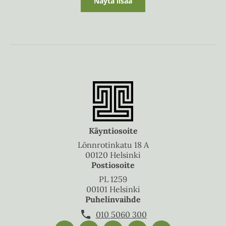
Näytä lisää
Käyntiosoite
Lönnrotinkatu 18 A
00120 Helsinki
Postiosoite
PL 1259
00101 Helsinki
Puhelinvaihde
010 5060 300