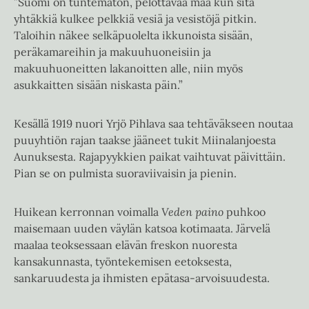
”Suomi on tuntematon, pelottavaa maa kun sitä
yhtäkkiä kulkee pelkkiä vesiä ja vesistöjä pitkin.
Taloihin näkee selkäpuolelta ikkunoista sisään,
peräkamareihin ja makuuhuoneisiin ja
makuuhuoneitten lakanoitten alle, niin myös
asukkaitten sisään niskasta päin.”
Kesällä 1919 nuori Yrjö Pihlava saa tehtäväkseen noutaa
puuyhtiön rajan taakse jääneet tukit Miinalanjoesta
Aunuksesta. Rajapyykkien paikat vaihtuvat päivittäin.
Pian se on pulmista suoraviivaisin ja pienin.
Huikean kerronnan voimalla
Veden paino
puhkoo
maisemaan uuden väylän katsoa kotimaata. Järvelä
maalaa teoksessaan elävän freskon nuoresta
kansakunnasta, työntekemisen eetoksesta,
sankaruudesta ja ihmisten epätasa-arvoisuudesta.