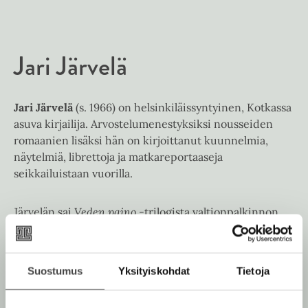
e
t
l
a
A
e
t
u
A
Jari Järvelä
k
u
e
k
a
e
a
Jari Järvelä
(s. 1966) on helsinkiläissyntyinen, Kotkassa
a
u
asuva kirjailija. Arvostelumenestyksiksi nousseiden
a
u
romaanien lisäksi hän on kirjoittanut kuunnelmia,
u
t
näytelmiä, librettoja ja matkareportaaseja
u
e
seikkailuistaan vuorilla.
t
e
e
n
Järvelän sai
Veden paino
-trilogista valtionpalkinnon
e
v
vuonna 2007.
n
ä
v
l
ä
i
Lue lisää tekijästä
Suostumus
Yksityiskohdat
Tietoja
J
l
l
a
i
r
e