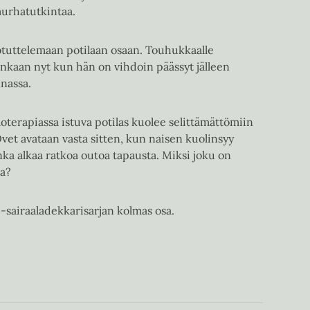
murhatutkintaa.
otuttelemaan potilaan osaan. Touhukkaalle
sinkaan nyt kun hän on vihdoin päässyt jälleen
nassa.
erapiassa istuva potilas kuolee selittämättömiin
Ovet avataan vasta sitten, kun naisen kuolinsyy
nka alkaa ratkoa outoa tapausta. Miksi joku on
aa?
-sairaaladekkarisarjan kolmas osa.