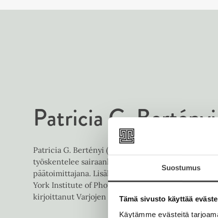
Patricia G. Bertényi
Patricia G. Bertényi (s. 1973) on unkarilaissyntyinen
työskentelee sairaanhoitajana teho-osastolla ja to
Suostumus
päätoimittajana. Lisäksi hän on suorittanut valoku
York Institute of Photographyssa. Ennen Osasto C1 
kirjoittanut Varjojen lähettiläs -trilogian.
Tämä sivusto käyttää eväste
Käytämme evästeitä tarjoama