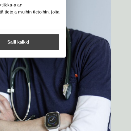
tiikka-alan
ietoja muihin tietoihin, joita
Salli kaikki