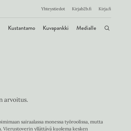
ijainen
Yhteystiedot
Kirjab2b.fi
Kirja.fi
Päävalikko
Kustantamo
Kuvapankki
Medialle
n arvoitus.
imimaan sairaalassa monessa työroolissa, mutta
. Vierustoverin yllättävä kuolema kesken