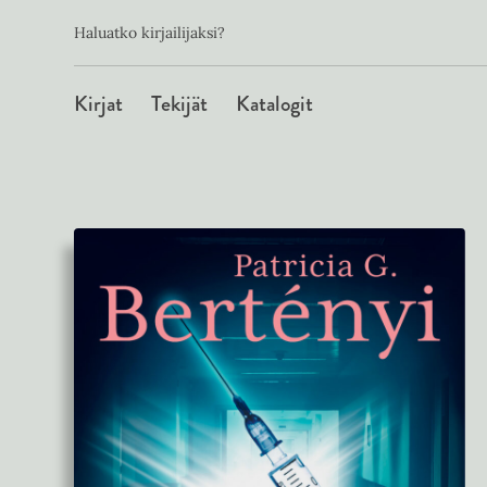
Toissijainen
Hyppää
Haluatko kirjailijaksi?
sisältöön
Päävalikko
Kirjat
Tekijät
Katalogit