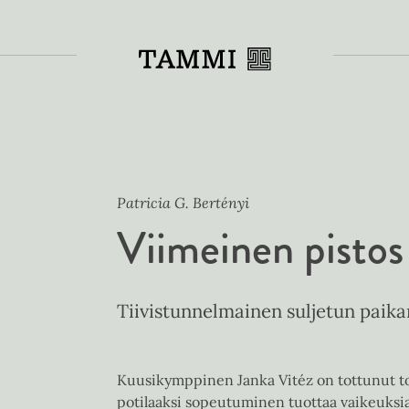
Toiss
Patricia G. Bertényi
Viimeinen pistos
Tiivistunnelmainen suljetun paika
Kuusikymppinen Janka Vitéz on tottunut to
potilaaksi sopeutuminen tuottaa vaikeuksia