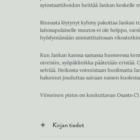
sytostaattihoidon heittää Jankan keskelle 
Rinnasta löytynyt kyhmy pakottaa Jankan t
laitosapulaiselle muutos ei ole helppo, var
hyödyntämään ammattitaitoaan rikostutkin
Kun Jankan kanssa samassa huoneessa kemot
oireisiin, syöpäklinikka päätetään eristää. 
selviää. Heikosta voinnistaan huolimatta Ja
halunnut jouduttaa sairaan naisen kuolem
Viimeinen pistos
on koukuttavan Osasto C1 
Kirjan tiedot