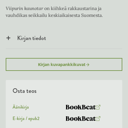
Viipurin kaunotar
on kiihkeä rakkaustarina ja
vauhdikas seikkailu keskiaikaisesta Suomesta.
Kirjan tiedot
Kirjan kuvapankkikuvat
Osta teos
Äänikirja
K
B
u
o
E-kirja / epub2
K
B
u
o