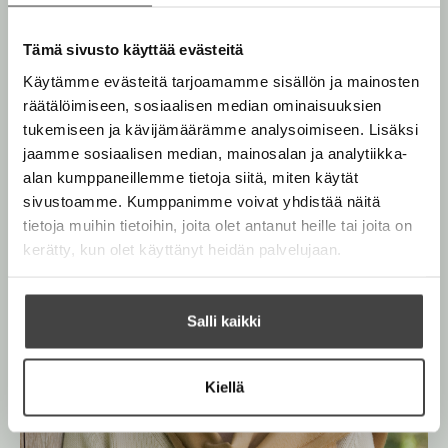
v
i
l
ä
U
i
t
Tämä sivusto käyttää evästeitä
l
l
r
i
Käytämme evästeitä tarjoamamme sisällön ja mainosten
i
e
o
l
räätälöimiseen, sosiaalisen median ominaisuuksien
h
e
tukemiseen ja kävijämäärämme analysoimiseen. Lisäksi
t
h
jaamme sosiaalisen median, mainosalan ja analytiikka-
e
t
alan kumppaneillemme tietoja siitä, miten käytät
e
e
sivustoamme. Kumppanimme voivat yhdistää näitä
n
e
tietoja muihin tietoihin, joita olet antanut heille tai joita on
n
kerätty, kun olet käyttänyt heidän palvelujaan.
Salli kaikki
Kiellä