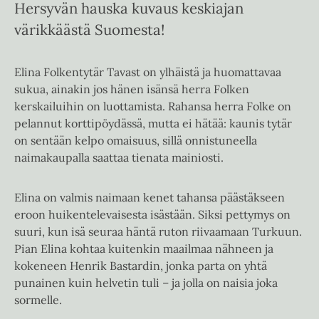
Hersyvän hauska kuvaus keskiajan
värikkäästä Suomesta!
Elina Folkentytär Tavast on ylhäistä ja huomattavaa
sukua, ainakin jos hänen isänsä herra Folken
kerskailuihin on luottamista. Rahansa herra Folke on
pelannut korttipöydässä, mutta ei hätää: kaunis tytär
on sentään kelpo omaisuus, sillä onnistuneella
naimakaupalla saattaa tienata mainiosti.
Elina on valmis naimaan kenet tahansa päästäkseen
eroon huikentelevaisesta isästään. Siksi pettymys on
suuri, kun isä seuraa häntä ruton riivaamaan Turkuun.
Pian Elina kohtaa kuitenkin maailmaa nähneen ja
kokeneen Henrik Bastardin, jonka parta on yhtä
punainen kuin helvetin tuli – ja jolla on naisia joka
sormelle.