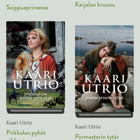
Karjalan kruunu
Saippuaprinsessa
Kaari Utrio
Kaari Utrio
Pirkkalan pyhät
Pormestarin tytär