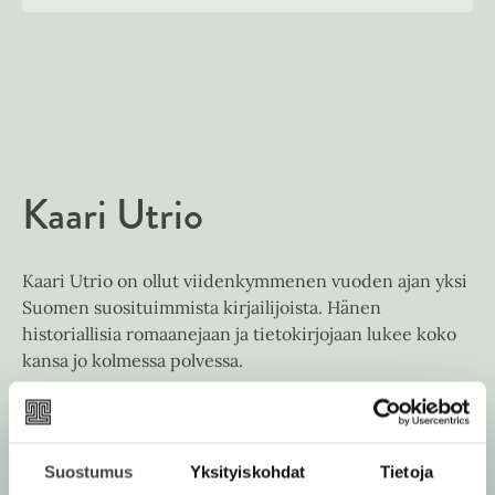
u
o
n
k
u
o
t
b
n
k
e
e
t
b
l
a
e
e
e
t
l
a
A
e
t
u
A
k
Kaari Utrio
u
e
k
a
e
a
Kaari Utrio on ollut viidenkymmenen vuoden ajan yksi
a
u
Suomen suosituimmista kirjailijoista. Hänen
a
u
historiallisia romaanejaan ja tietokirjojaan lukee koko
u
t
kansa jo kolmessa polvessa.
u
e
t
e
e
Lue lisää tekijästä
n
K
e
a
v
Suostumus
Yksityiskohdat
Tietoja
a
n
ä
r