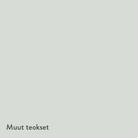
Te
Ku
Muut teokset