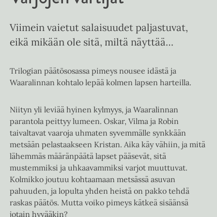
Viimein vaietut salaisuudet paljastuvat,
eikä mikään ole sitä, miltä näyttää…
Trilogian päätösosassa pimeys nousee idästä ja
Waaralinnan kohtalo lepää kolmen lapsen harteilla.
Niityn yli leviää hyinen kylmyys, ja Waaralinnan
parantola peittyy lumeen. Oskar, Vilma ja Robin
taivaltavat vaaroja uhmaten syvemmälle synkkään
metsään pelastaakseen Kristan. Aika käy vähiin, ja mitä
lähemmäs määränpäätä lapset pääsevät, sitä
mustemmiksi ja uhkaavammiksi varjot muuttuvat.
Kolmikko joutuu kohtaamaan metsässä asuvan
pahuuden, ja lopulta yhden heistä on pakko tehdä
raskas päätös. Mutta voiko pimeys kätkeä sisäänsä
jotain hyvääkin?