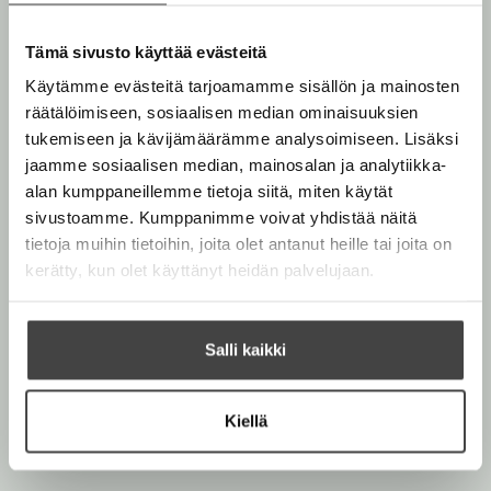
v
Waaralinnan salaisuudet 3: Varjojen vartijat
on
l
n
ä
Waaralinnan parantolasta kertovan trilogian päätösosa.
i
v
Tämä sivusto käyttää evästeitä
l
l
ä
i
Käytämme evästeitä tarjoamamme sisällön ja mainosten
e
Teemu Juhani
(s. 1987) on kuvittaja ja
l
l
räätälöimiseen, sosiaalisen median ominaisuuksien
h
sarjakuvataiteilija, jonka töitä on julkaistu yli 20
i
e
tukemiseen ja kävijämäärämme analysoimiseen. Lisäksi
t
maassa. Lastenkirjojen lisäksi hän on kuvittanut lehtiä
l
h
jaamme sosiaalisen median, mainosalan ja analytiikka-
e
ja oppimateriaaleja. Alun perin Pohjois-Karjalan
e
t
alan kumppaneillemme tietoja siitä, miten käytät
e
pelloilta ja metsistä kotoisin oleva Teemu asuu ja
h
e
sivustoamme. Kumppanimme voivat yhdistää näitä
n
työskentelee nykyään Helsingissä.
t
e
tietoja muihin tietoihin, joita olet antanut heille tai joita on
e
n
kerätty, kun olet käyttänyt heidän palvelujaan.
e
Janne Malinen
n
Lue lisää tekijästä
J
Salli kaikki
a
n
Teemu Juhani
n
e
Kiellä
M
Lue lisää tekijästä
T
a
e
l
e
i