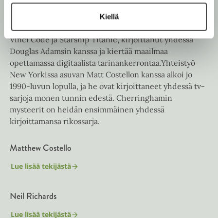
t
muassa BBC:llä, Disneyllä ja Channel 4:llä, ja on
h
e
kerännyt urallaan lukuisia Bafta-ehdokkuuksia. Lisäksi
Kiellä
t
e
hän on käsikirjoittanut yli 20 videopeliä, kuten Da
e
n
Vinci Code ja Starship Titanic, kirjoittanut yhdessä
e
Douglas Adamsin kanssa ja kiertää maailmaa
n
opettamassa digitaalista tarinankerrontaa.Yhteistyö
New Yorkissa asuvan Matt Costellon kanssa alkoi jo
1990-luvun lopulla, ja he ovat kirjoittaneet yhdessä tv-
sarjoja monen tunnin edestä. Cherringhamin
mysteerit on heidän ensimmäinen yhdessä
kirjoittamansa rikossarja.
Matthew Costello
Lue lisää tekijästä
M
a
t
Neil Richards
t
h
e
Lue lisää tekijästä
N