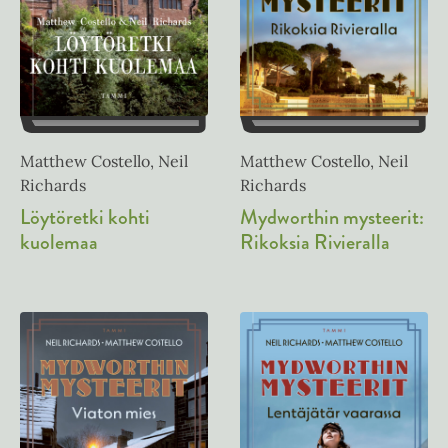
Matthew Costello, Neil
Matthew Costello, Neil
Richards
Richards
Löytöretki kohti
Mydworthin mysteerit:
kuolemaa
Rikoksia Rivieralla