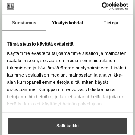
e
t
u
A
k
Matthew Costello
Neil
u
e
Suostumus
Yksityiskohdat
Tietoja
k
a
Richards
e
a
a
u
Tämä sivusto käyttää evästeitä
a
u
Matthew Costello asuu Yhdysvalloissa ja on kirjoittanut
Käytämme evästeitä tarjoamamme sisällön ja mainosten
u
t
lukuisia menestysromaaneja, kuten Vacation (2011),
räätälöimiseen, sosiaalisen median ominaisuuksien
u
e
Home (2014) ja Beneath Still Waters (1989), josta on
tukemiseen ja kävijämäärämme analysoimiseen. Lisäksi
t
e
tehty myös elokuva. Hän on ollut käsikirjoittajana
jaamme sosiaalisen median, mainosalan ja analytiikka-
e
n
Disney Channelilla, BBC:llä ja SyFy:ssä ja on lisäksi
alan kumppaneillemme tietoja siitä, miten käytät
e
v
suunnitellut kymmeniä myyntitilastojen
sivustoamme. Kumppanimme voivat yhdistää näitä
n
ä
kärkipaikkapelejä, kuten kriitikoidenkin arvostama
tietoja muihin tietoihin, joita olet antanut heille tai joita on
v
l
The 7th Guest, Doom 3, Rage ja Pirates of the
kerätty, kun olet käyttänyt heidän palvelujaan.
ä
i
Caribbean.
l
l
i
e
Neil Richards on työskennellyt tuottajana ja
Salli kaikki
l
h
käsikirjoittajana televisiossa ja elokuvissa, muun
e