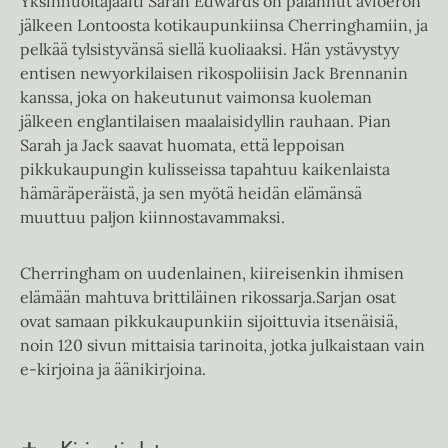
Yksinhuoltajaäiti Sarah Edwards on palannut avioeron
jälkeen Lontoosta kotikaupunkiinsa Cherringhamiin, ja
pelkää tylsistyvänsä siellä kuoliaaksi. Hän ystävystyy
entisen newyorkilaisen rikospoliisin Jack Brennanin
kanssa, joka on hakeutunut vaimonsa kuoleman
jälkeen englantilaisen maalaisidyllin rauhaan. Pian
Sarah ja Jack saavat huomata, että leppoisan
pikkukaupungin kulisseissa tapahtuu kaikenlaista
hämäräperäistä, ja sen myötä heidän elämänsä
muuttuu paljon kiinnostavammaksi.
Cherringham on uudenlainen, kiireisenkin ihmisen
elämään mahtuva brittiläinen rikossarja.Sarjan osat
ovat samaan pikkukaupunkiin sijoittuvia itsenäisiä,
noin 120 sivun mittaisia tarinoita, jotka julkaistaan vain
e-kirjoina ja äänikirjoina.