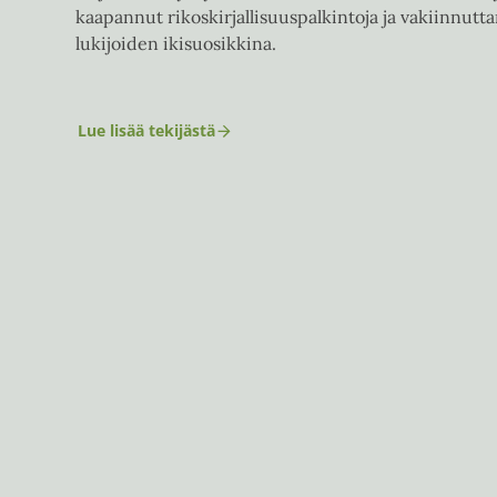
kaapannut rikoskirjallisuuspalkintoja ja vakiinnutt
lukijoiden ikisuosikkina.
Lue lisää tekijästä
E
l
l
y
G
r
i
ff
i
t
h
s