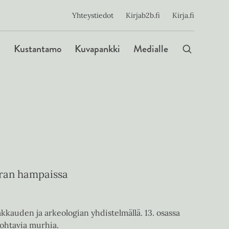
ijainen
Yhteystiedot
Kirjab2b.fi
Kirja.fi
Päävalikko
Kustantamo
Kuvapankki
Medialle
iran hampaissa
akkauden ja arkeologian yhdistelmällä. 13. osassa
ohtavia murhia.