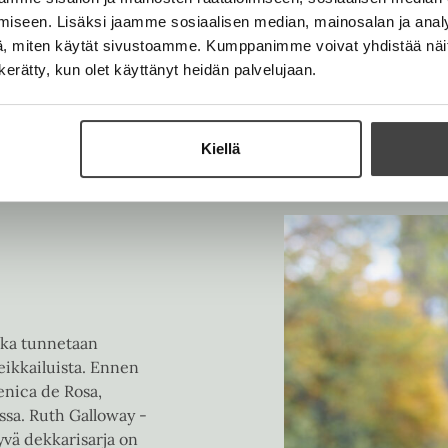
e
t
l
iseen. Lisäksi jaamme sosiaalisen median, mainosalan ja analy
h
e
e
, miten käytät sivustoamme. Kumppanimme voivat yhdistää näitä t
t
e
h
n kerätty, kun olet käyttänyt heidän palvelujaan.
e
n
t
e
e
n
e
Kiellä
n
joka tunnetaan
eikkailuista. Ennen
enica de Rosa,
ssa. Ruth Galloway -
yvä dekkarisarja on