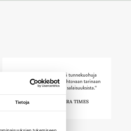
”Yöhaukat yhdistää tunnekuohuja
monimutkaiseen, kiehtovaan tarinaan
pakkomielteestä ja salaisuuksista.“
THE CANBERRA TIMES
Tietoja
 ominaisuuksien tukemiseen