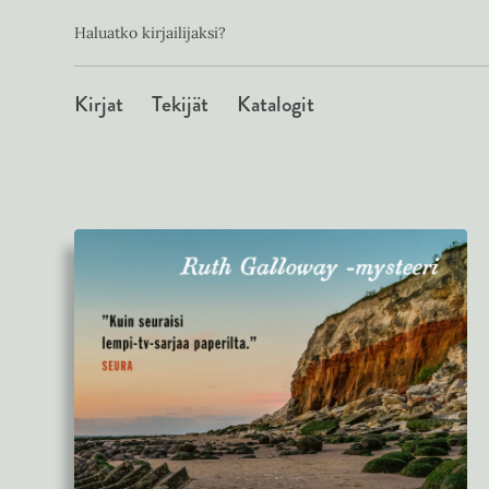
Toissijainen
Hyppää
Haluatko kirjailijaksi?
sisältöön
Päävalikko
Kirjat
Tekijät
Katalogit