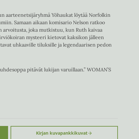
kun aarteenetsijäryhmä Yöhaukat löytää Norfolkin
uumiin. Samaan aikaan komisario Nelson ratkoo
n arvoitusta, joka mutkistuu, kun Ruth kaivaa
hirviökoiran mysteeri kietovat kaksikon jälleen
htavat uhkaaville tiluksille ja legendaarisen pedon
suhdesoppa pitävät lukijan varuillaan.” WOMAN’S
Kirjan kuvapankkikuvat