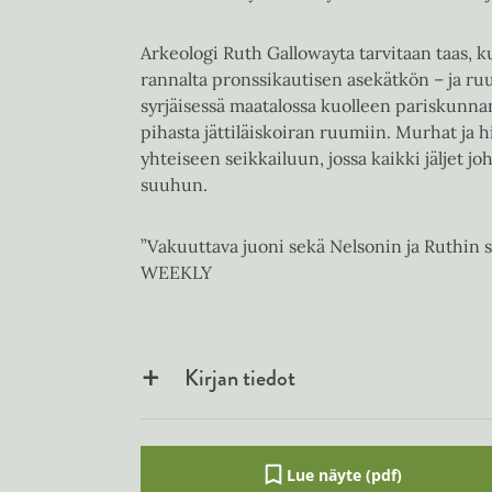
Arkeologi Ruth Gallowayta tarvitaan taas, 
rannalta pronssikautisen asekätkön – ja r
syrjäisessä maatalossa kuolleen pariskunna
pihasta jättiläiskoiran ruumiin. Murhat ja 
yhteiseen seikkailuun, jossa kaikki jäljet jo
suuhun.
”Vakuuttava juoni sekä Nelsonin ja Ruthin 
WEEKLY
Kirjan tiedot
Lue näyte (pdf)
A