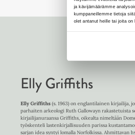
ja kävijämäärämme analysoim
kumppaneillemme tietoja siitä
olet antanut heille tai joita o
Elly Griffiths
Elly Griffiths
(s. 1963) on englantilainen kirjailija, 
parhaiten arkeologi Ruth Gallowayn rakastetuista s
kirjailijanuraansa Griffiths, oikealta nimeltään Dom
työskenteli lastenkirjallisuuden parissa kustantamo
sarjan idea syntyi lomalla Norfolkissa. Ahmittavan h