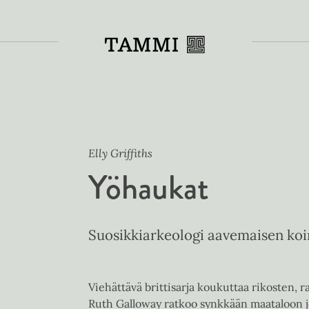
Toiss
Elly Griffiths
Yöhaukat
Suosikkiarkeologi aavemaisen ko
Viehättävä brittisarja koukuttaa rikosten, r
Ruth Galloway ratkoo synkkään maataloon j