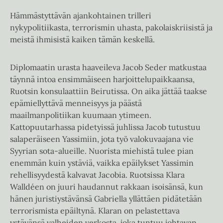
Hämmästyttävän ajankohtainen trilleri
nykypolitiikasta, terrorismin uhasta, pakolaiskriisistä ja
meistä ihmisistä kaiken tämän keskellä.
Diplomaatin urasta haaveileva Jacob Seder matkustaa
täynnä intoa ensimmäiseen harjoittelupaikkaansa,
Ruotsin konsulaattiin Beirutissa. On aika jättää taakse
epämiellyttävä menneisyys ja päästä
maailmanpolitiikan kuumaan ytimeen.
Kattopuutarhassa pidetyissä juhlissa Jacob tutustuu
salaperäiseen Yassimiin, jota työ valokuvaajana vie
Syyrian sota-alueille. Nuorista miehistä tulee pian
enemmän kuin ystäviä, vaikka epäilykset Yassimin
rehellisyydestä kalvavat Jacobia. Ruotsissa Klara
Walldéen on juuri haudannut rakkaan isoisänsä, kun
hänen juristiystävänsä Gabriella yllättäen pidätetään
terrorismista epäiltynä. Klaran on pelastettava
ystävänsä valheiden verkosta, joka tuntuu johtavan