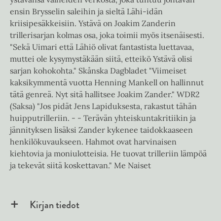
ensin Brysselin saleihin ja sieltä Lähi-idän
kriisipesäkkeisiin. Ystävä on Joakim Zanderin
trillerisarjan kolmas osa, joka toimii myös itsenäisesti.
"Sekä Uimari että Lähiö olivat fantastista luettavaa,
muttei ole kysymystäkään siitä, etteikö Ystävä olisi
sarjan kohokohta." Skånska Dagbladet "Viimeiset
kaksikymmentä vuotta Henning Mankell on hallinnut
tätä genreä. Nyt sitä hallitsee Joakim Zander." WDR2
(Saksa) "Jos pidät Jens Lapiduksesta, rakastut tähän
huipputrilleriin. - - Terävän yhteiskuntakritiikin ja
jännityksen lisäksi Zander kykenee taidokkaaseen
henkilökuvaukseen. Hahmot ovat harvinaisen
kiehtovia ja moniulotteisia. He tuovat trilleriin lämpöä
ja tekevät siitä koskettavan." Me Naiset
Kirjan tiedot