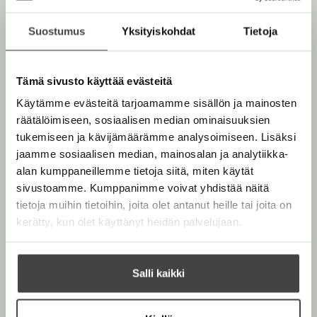
v
e
n
lastenkirjallisuuden Nobeliksi kutsutun H. C. Andersen
ä
e
v
Suostumus
Yksityiskohdat
Tietoja
-palkinnon saajaksi. Parvela tunnetaan myös ahkerana
l
n
ä
lukutaidon ja lasten oikeuksien puolustajana, ja vuonna
i
v
l
2016 hän sai Unicefin Lasten oikeuksien vaikuttaja -
l
ä
Tämä sivusto käyttää evästeitä
i
tunnustuksen.
e
l
l
Käytämme evästeitä tarjoamamme sisällön ja mainosten
h
i
e
räätälöimiseen, sosiaalisen median ominaisuuksien
t
Pasi Pitkänen
on lahjakas ja monipuolinen kuvittaja,
l
h
tukemiseen ja kävijämäärämme analysoimiseen. Lisäksi
e
kirjailija ja graafikko, jonka kuvitukset ovat
e
t
jaamme sosiaalisen median, mainosalan ja analytiikka-
e
saavuttaneet myös kansainvälistä menestystä.
h
e
alan kumppaneillemme tietoja siitä, miten käytät
n
t
e
sivustoamme. Kumppanimme voivat yhdistää näitä
e
Timo Parvela
n
tietoja muihin tietoihin, joita olet antanut heille tai joita on
e
kerätty, kun olet käyttänyt heidän palvelujaan.
Lue lisää tekijästä
n
T
i
m
Pasi Pitkänen
o
Salli kaikki
P
a
Lue lisää tekijästä
P
r
a
v