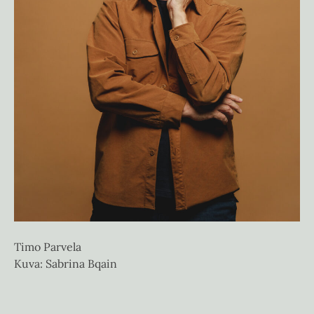
Pa
Ku
Timo Parvela
Kuva: Sabrina Bqain