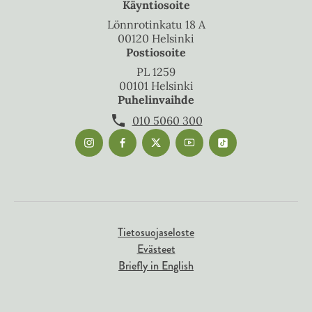
Käyntiosoite
Lönnrotinkatu 18 A
00120 Helsinki
Postiosoite
PL 1259
00101 Helsinki
Puhelinvaihde
010 5060 300
Tietosuojaseloste
Evästeet
Briefly in English