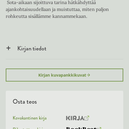
Sota-aikaan sijoittuva tarina hätkähdyttää
ajankohtaisuudellaan ja muistuttaa, miten paljon
rohkeutta sisällämme kannammekaan.
Kirjan tiedot
Kirjan kuvapankkikuvat
Osta teos
Kovakantinen kirja
O
K
s
i