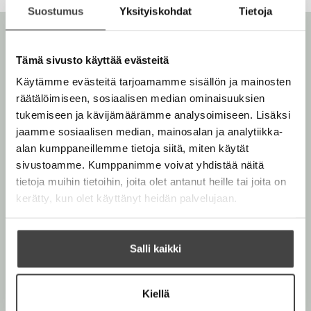
l
Suostumus
Yksityiskohdat
Tietoja
l
i
e
l
h
e
Tämä sivusto käyttää evästeitä
t
h
e
Käytämme evästeitä tarjoamamme sisällön ja mainosten
t
e
räätälöimiseen, sosiaalisen median ominaisuuksien
e
n
tukemiseen ja kävijämäärämme analysoimiseen. Lisäksi
e
Joona Leppälä
Anssi Vaalio
jaamme sosiaalisen median, mainosalan ja analytiikka-
n
alan kumppaneillemme tietoja siitä, miten käytät
sivustoamme. Kumppanimme voivat yhdistää näitä
Joona Leppälä
eli
ZoneVD
(s. 1993) on suosittu
tietoja muihin tietoihin, joita olet antanut heille tai joita on
Ylivieskasta ampaissut, nykyisin Jyväskylässä asuva
kerätty, kun olet käyttänyt heidän palvelujaan.
tubettaja. Joona tunnetaan hauskoista ja uniikeista
videoistaan. Häntä kiehtovat maailman ja
maailmankaikkeuden mysteerit, joihin hän pyrkii
Salli kaikki
etsimään vastauksia.
Kiellä
Joona Leppälä