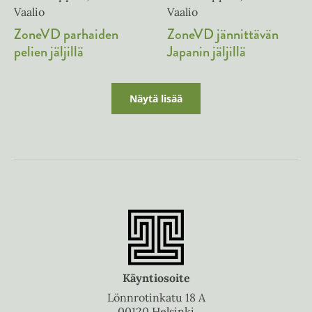
Vaalio
Vaalio
ZoneVD parhaiden
ZoneVD jännittävän
pelien jäljillä
Japanin jäljillä
Näytä lisää
Käyntiosoite
Lönnrotinkatu 18 A
00120 Helsinki