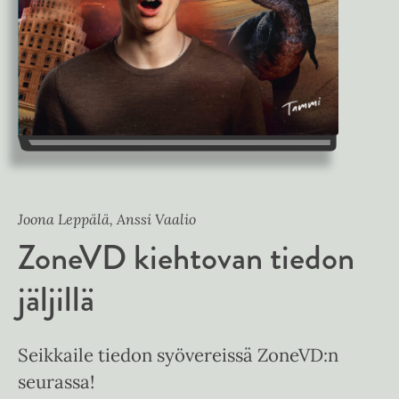
Joona Leppälä, Anssi Vaalio
ZoneVD kiehtovan tiedon
jäljillä
Seikkaile tiedon syövereissä ZoneVD:n
seurassa!