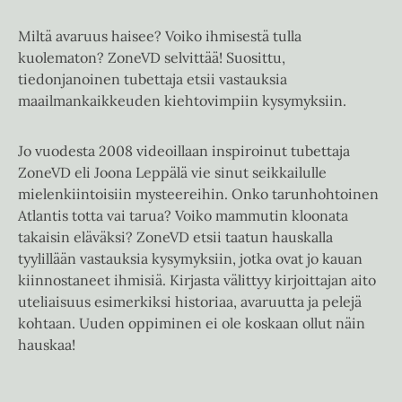
Miltä avaruus haisee? Voiko ihmisestä tulla
kuolematon? ZoneVD selvittää! Suosittu,
tiedonjanoinen tubettaja etsii vastauksia
maailmankaikkeuden kiehtovimpiin kysymyksiin.
Jo vuodesta 2008 videoillaan inspiroinut tubettaja
ZoneVD eli Joona Leppälä vie sinut seikkailulle
mielenkiintoisiin mysteereihin. Onko tarunhohtoinen
Atlantis totta vai tarua? Voiko mammutin kloonata
takaisin eläväksi? ZoneVD etsii taatun hauskalla
tyylillään vastauksia kysymyksiin, jotka ovat jo kauan
kiinnostaneet ihmisiä. Kirjasta välittyy kirjoittajan aito
uteliaisuus esimerkiksi historiaa, avaruutta ja pelejä
kohtaan. Uuden oppiminen ei ole koskaan ollut näin
hauskaa!