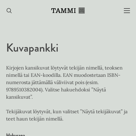
Hyppää
sisältöön
Kuvapankki
Kirjojen kansikuvat löytyvät tekijän nimellä, teoksen
nimellä tai EAN-koodilla. EAN muodostetaan ISBN-
numerosta jättämällä väliviivat pois (esim.
9789510382004). Valitse hakuehdoksi ”Näytä
kansikuvat”.
Tekijäkuvat löytyvät, kun valitset ”Näytä tekijäkuvat” ja
teet haun tekijän nimellä.
Hakusana