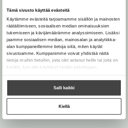
t
a
Tämä sivusto käyttää evästeitä
b
Käytämme evästeitä tarjoamamme sisällön ja mainosten
räätälöimiseen, sosiaalisen median ominaisuuksien
tukemiseen ja kävijämäärämme analysoimiseen. Lisäksi
jaamme sosiaalisen median, mainosalan ja analytiikka-
alan kumppaneillemme tietoja siitä, miten käytät
sivustoamme. Kumppanimme voivat yhdistää näitä
tietoja muihin tietoihin, joita olet antanut heille tai joita on
kerätty, kun olet käyttänyt heidän palvelujaan.
Salli kaikki
Kiellä