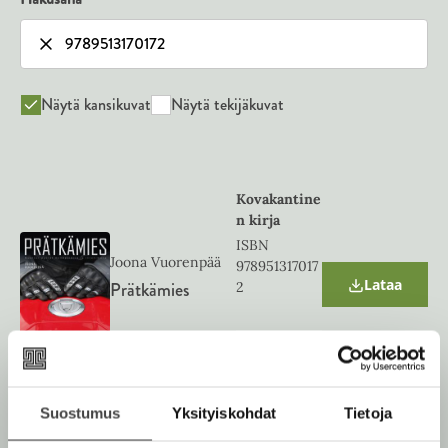
Näytä kansikuvat
Näytä tekijäkuvat
Kovakantine
n kirja
ISBN
Joona Vuorenpää
978951317017
Lataa
Prätkämies
2
O
p
e
n
1181
x
1382
s
px
i
n
n
Suostumus
Yksityiskohdat
Tietoja
e
w