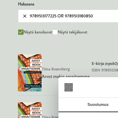
Hakusana
Näytä kansikuvat
Näytä tekijäkuvat
E-kirja (epub2)
Tiina Rosenberg
ISBN
97895131
Arvot mekin ansaitsemme
1640
x
2577
px
Suostumus
Kovakantinen 
Tiina Rosenberg