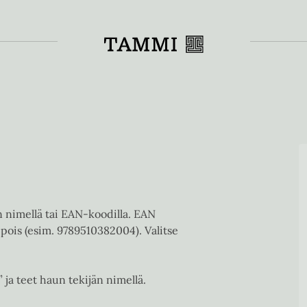
Toiss
en nimellä tai EAN-koodilla. EAN
pois (esim. 9789510382004). Valitse
” ja teet haun tekijän nimellä.