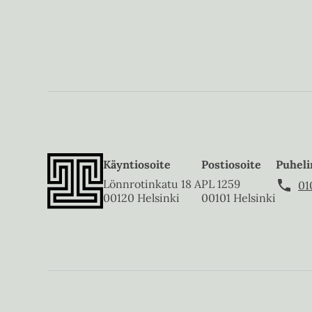
Käyntiosoite
Postiosoite
Puheli
Lönnrotinkatu 18 A
PL 1259
01
00120 Helsinki
00101 Helsinki