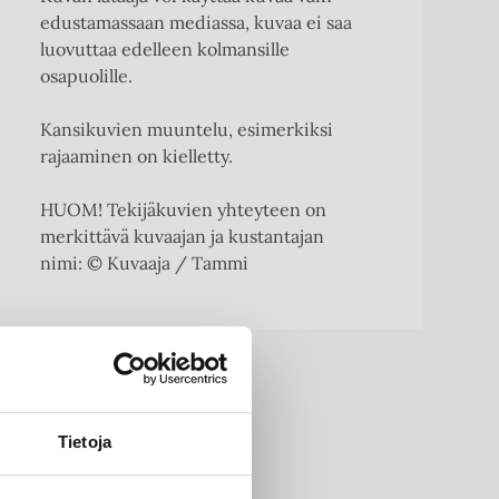
edustamassaan mediassa, kuvaa ei saa
luovuttaa edelleen kolmansille
osapuolille.
Kansikuvien muuntelu, esimerkiksi
rajaaminen on kielletty.
HUOM! Tekijäkuvien yhteyteen on
merkittävä kuvaajan ja kustantajan
nimi: © Kuvaaja / Tammi
Tietoja