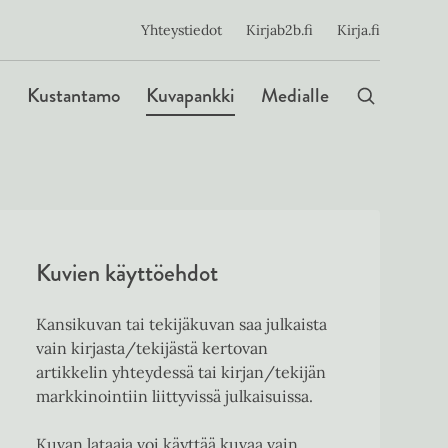
ijainen
Yhteystiedot
Kirjab2b.fi
Kirja.fi
Päävalikko
Kustantamo
Kuvapankki
Medialle
Kuvien käyttöehdot
Kansikuvan tai tekijäkuvan saa julkaista
vain kirjasta/tekijästä kertovan
artikkelin yhteydessä tai kirjan/tekijän
markkinointiin liittyvissä julkaisuissa.
Kuvan lataaja voi käyttää kuvaa vain