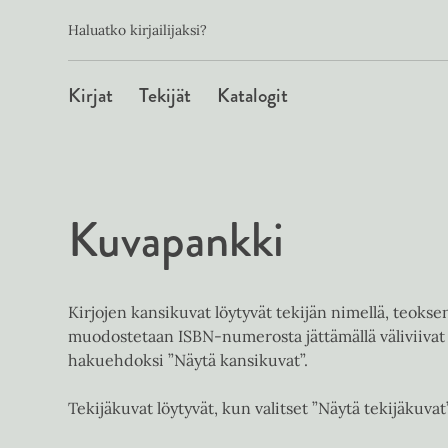
Toissijainen
Hyppää
Haluatko kirjailijaksi?
sisältöön
Päävalikko
Kirjat
Tekijät
Katalogit
Kuvapankki
Kirjojen kansikuvat löytyvät tekijän nimellä, teoks
muodostetaan ISBN-numerosta jättämällä väliviivat 
hakuehdoksi ”Näytä kansikuvat”.
Tekijäkuvat löytyvät, kun valitset ”Näytä tekijäkuvat