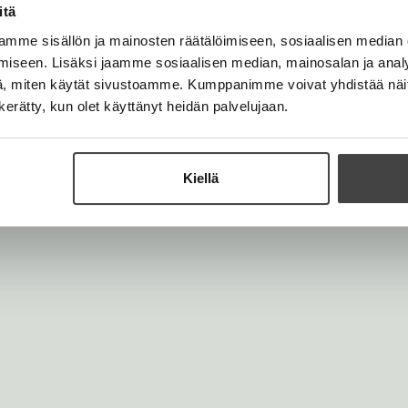
77225
t
itä
Lataa
O
a
p
mme sisällön ja mainosten räätälöimiseen, sosiaalisen median
b
e
iseen. Lisäksi jaamme sosiaalisen median, mainosalan ja analy
n
, miten käytät sivustoamme. Kumppanimme voivat yhdistää näitä t
s
i
n kerätty, kun olet käyttänyt heidän palvelujaan.
n
n
e
w
t
Kiellä
a
b