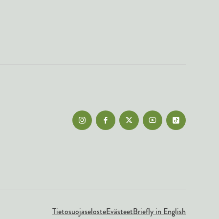
Tietosuojaseloste
Evästeet
Briefly in English