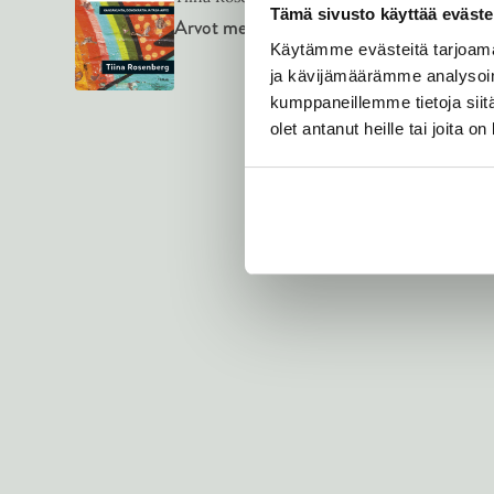
ISBN
97895131
Tämä sivusto käyttää eväste
Arvot mekin ansaitsemme
Käytämme evästeitä tarjoama
1640
x
2577
px
ja kävijämäärämme analysoim
kumppaneillemme tietoja siitä
olet antanut heille tai joita o