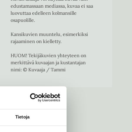
edustamassaan mediassa, kuvaa ei saa
luovuttaa edelleen kolmansille
osapuolille.
Kansikuvien muuntelu, esimerkiksi
rajaaminen on kielletty.
HUOM! Tekijäkuvien yhteyteen on
merkittävä kuvaajan ja kustantajan
nimi: © Kuvaaja / Tammi
Tietoja