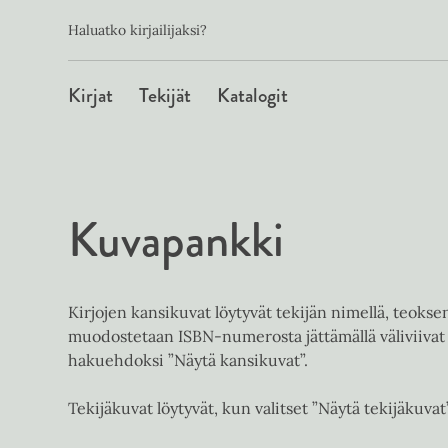
Toissijainen
Hyppää
Haluatko kirjailijaksi?
sisältöön
Päävalikko
Kirjat
Tekijät
Katalogit
Kuvapankki
Kirjojen kansikuvat löytyvät tekijän nimellä, teoks
muodostetaan ISBN-numerosta jättämällä väliviivat 
hakuehdoksi ”Näytä kansikuvat”.
Tekijäkuvat löytyvät, kun valitset ”Näytä tekijäkuvat