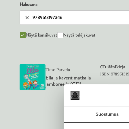
Hakusana
Näytä kansikuvat
Näytä tekijäkuvat
CD-äänikirja
Timo Parvela
ISBN
97895131
Ella ja kaverit matkalla
jamboreelle (CD)
1400
x
1400
p
Suostumus