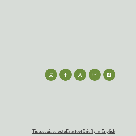
Tietosuojaseloste
Evästeet
Briefly in English