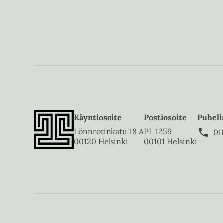
Käyntiosoite
Postiosoite
Puheli
Lönnrotinkatu 18 A
PL 1259
01
00120 Helsinki
00101 Helsinki