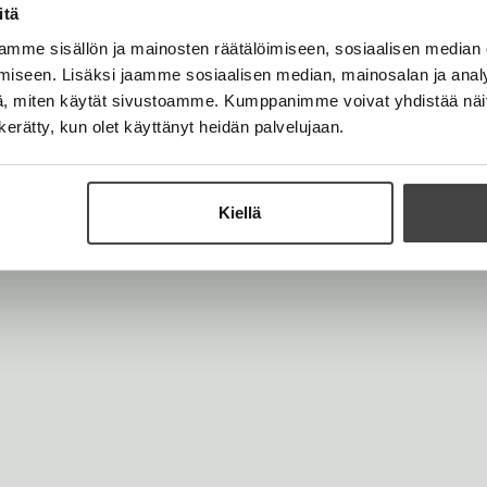
t
itä
a
b
mme sisällön ja mainosten räätälöimiseen, sosiaalisen median
iseen. Lisäksi jaamme sosiaalisen median, mainosalan ja analy
, miten käytät sivustoamme. Kumppanimme voivat yhdistää näitä t
n kerätty, kun olet käyttänyt heidän palvelujaan.
Kiellä