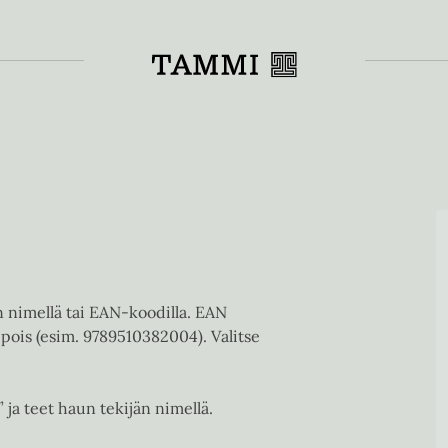
Toiss
en nimellä tai EAN-koodilla. EAN
pois (esim. 9789510382004). Valitse
” ja teet haun tekijän nimellä.