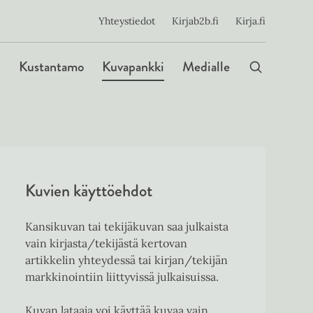
ijainen
Yhteystiedot
Kirjab2b.fi
Kirja.fi
Päävalikko
Kustantamo
Kuvapankki
Medialle
Kuvien käyttöehdot
Kansikuvan tai tekijäkuvan saa julkaista
vain kirjasta/tekijästä kertovan
artikkelin yhteydessä tai kirjan/tekijän
markkinointiin liittyvissä julkaisuissa.
Kuvan lataaja voi käyttää kuvaa vain