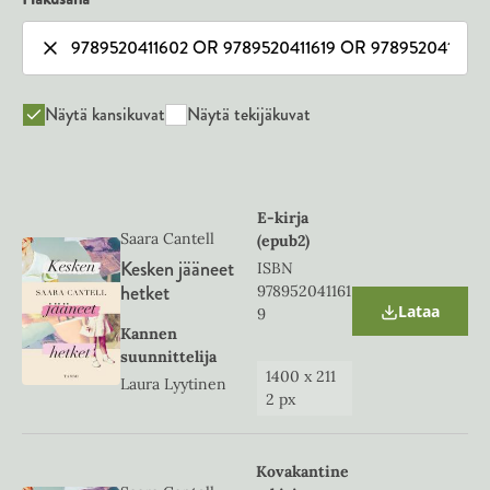
Näytä kansikuvat
Näytä tekijäkuvat
E-kirja
Saara Cantell
(epub2)
Kesken jääneet
ISBN
hetket
978952041161
Lataa
9
O
Kannen
p
e
suunnittelija
n
1400
x
211
Laura Lyytinen
s
2
px
i
n
n
e
Kovakantine
w