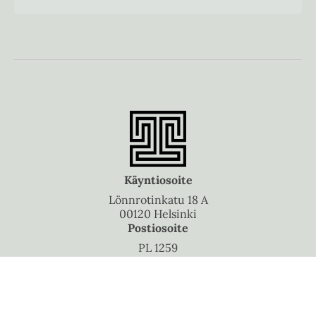
Käyntiosoite
Lönnrotinkatu 18 A
00120 Helsinki
Postiosoite
PL 1259
00101 Helsinki
Puhelinvaihde
010 5060 300