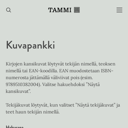
Hyppää
sisältöön
Kuvapankki
Kirjojen kansikuvat löytyvät tekijän nimellä, teoksen
nimellä tai EAN-koodilla. EAN muodostetaan ISBN-
numerosta jättämällä väliviivat pois (esim.
9789510382004). Valitse hakuehdoksi ”Näytä
kansikuvat”.
Tekijäkuvat löytyvät, kun valitset ”Näytä tekijäkuvat” ja
teet haun tekijän nimellä.
Hakusana