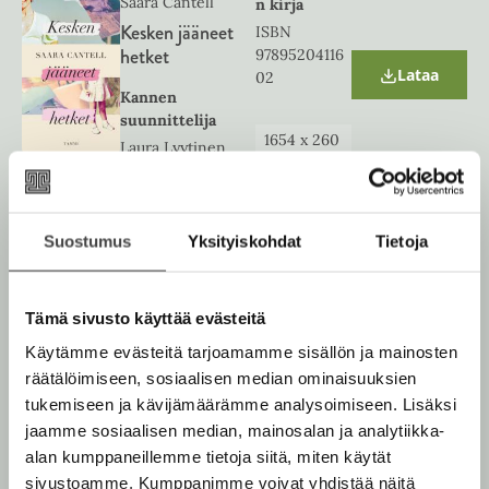
Saara Cantell
n kirja
t
Kesken jääneet
ISBN
a
b
hetket
97895204116
Lataa
02
O
Kannen
p
e
suunnittelija
n
1654
x
260
Laura Lyytinen
s
8
px
i
n
n
e
Äänikirja
Suostumus
Yksityiskohdat
Tietoja
Saara Cantell
w
ISBN
t
Kesken jääneet
97895204116
a
hetket
b
26
Lataa
Tämä sivusto käyttää evästeitä
O
Kannen
p
Käytämme evästeitä tarjoamamme sisällön ja mainosten
e
suunnittelija
1400
x
140
räätälöimiseen, sosiaalisen median ominaisuuksien
n
Laura Lyytinen
0
px
s
tukemiseen ja kävijämäärämme analysoimiseen. Lisäksi
i
jaamme sosiaalisen median, mainosalan ja analytiikka-
n
n
alan kumppaneillemme tietoja siitä, miten käytät
e
sivustoamme. Kumppanimme voivat yhdistää näitä