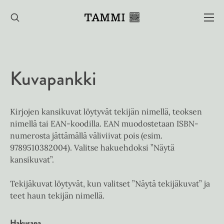
Hyppää
sisältöön
Kuvapankki
Kirjojen kansikuvat löytyvät tekijän nimellä, teoksen
nimellä tai EAN-koodilla. EAN muodostetaan ISBN-
numerosta jättämällä väliviivat pois (esim.
9789510382004). Valitse hakuehdoksi ”Näytä
kansikuvat”.
Tekijäkuvat löytyvät, kun valitset ”Näytä tekijäkuvat” ja
teet haun tekijän nimellä.
Hakusana