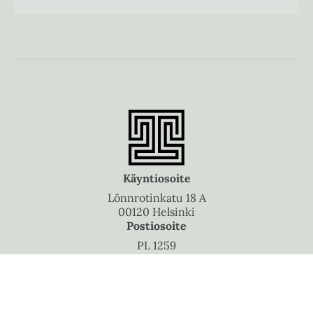
Käyntiosoite
Lönnrotinkatu 18 A
00120 Helsinki
Postiosoite
PL 1259
00101 Helsinki
Puhelinvaihde
010 5060 300