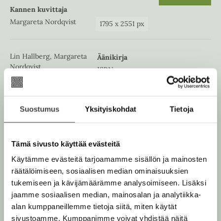
a
p
b
Kannen kuvittaja
e
Margareta Nordqvist
n
1795
x
2551
px
s
i
n
Lin Hallberg, Margareta
n
Äänikirja
e
Nordqvist
ISBN
w
Tanssitaan, Sinttu!
9789520437541
t
Lataa
O
a
p
b
Kannen kuvittaja
e
1400
x
1400
px
Suostumus
Yksityiskohdat
Tietoja
Margareta Nordqvist
n
s
i
n
Tämä sivusto käyttää evästeitä
n
e
Käytämme evästeitä tarjoamamme sisällön ja mainosten
w
räätälöimiseen, sosiaalisen median ominaisuuksien
t
a
tukemiseen ja kävijämäärämme analysoimiseen. Lisäksi
b
jaamme sosiaalisen median, mainosalan ja analytiikka-
alan kumppaneillemme tietoja siitä, miten käytät
sivustoamme. Kumppanimme voivat yhdistää näitä