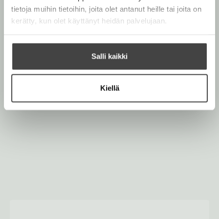
tietoja muihin tietoihin, joita olet antanut heille tai joita on
kerätty, kun olet käyttänyt heidän palvelujaan.
Salli kaikki
Kiellä