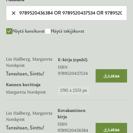
Näytä kansikuvat
Näytä tekijäkuvat
Lin Hallberg, Margareta
E-kirja (epub2)
Nordqvist
ISBN
Tanssitaan, Sinttu!
9789520437534
Lataa
O
p
Kannen kuvittaja
e
1795
x
2551
px
Margareta Nordqvist
n
s
i
n
Kovakantinen
Lin Hallberg, Margareta
n
kirja
e
Nordqvist
w
ISBN
Tanssitaan, Sinttu!
t
Lataa
9789520436384
O