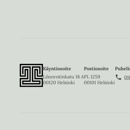
Käyntiosoite
Postiosoite
Puheli
Lönnrotinkatu 18 A
PL 1259
01
00120 Helsinki
00101 Helsinki