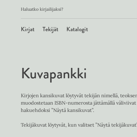
Toissijainen
Hyppää
Haluatko kirjailijaksi?
sisältöön
Päävalikko
Kirjat
Tekijät
Katalogit
Kuvapankki
Kirjojen kansikuvat löytyvät tekijän nimellä, teoks
muodostetaan ISBN-numerosta jättämällä väliviivat 
hakuehdoksi ”Näytä kansikuvat”.
Tekijäkuvat löytyvät, kun valitset ”Näytä tekijäkuvat