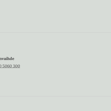
w
t
a
b
nvaihde
0 5060 300