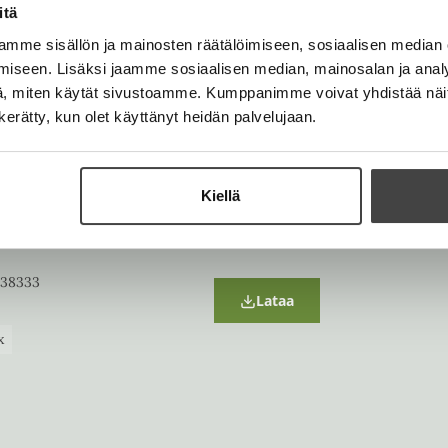
itä
w
t
kirja
mme sisällön ja mainosten räätälöimiseen, sosiaalisen median
a
438302
b
iseen. Lisäksi jaamme sosiaalisen median, mainosalan ja analy
Lataa
O
, miten käytät sivustoamme. Kumppanimme voivat yhdistää näitä t
p
n kerätty, kun olet käyttänyt heidän palvelujaan.
x
e
n
s
i
n
Kiellä
n
e
w
t
a
438333
b
Lataa
O
p
x
e
n
s
i
n
n
e