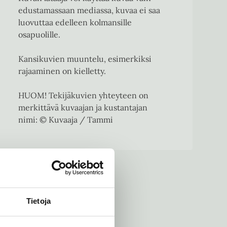
edustamassaan mediassa, kuvaa ei saa
luovuttaa edelleen kolmansille
osapuolille.
Kansikuvien muuntelu, esimerkiksi
rajaaminen on kielletty.
HUOM! Tekijäkuvien yhteyteen on
merkittävä kuvaajan ja kustantajan
nimi: © Kuvaaja / Tammi
Tietoja