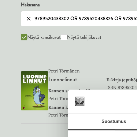
Hakusana
Näytä kansikuvat
Näytä tekijäkuvat
Petri Törmänen
Luonnelinnut
E-kirja (epub3)
ISBN
9789520
Kannen suunnittelija
Petri Törmänen
1748
x
2480
p
Kannen kuvittaja
Petri Törmänen
Suostumus