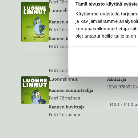
Petri Törmänen
Tämä sivusto käyttää eväste
Luonnelinnut
Kovakantinen 
Käytämme evästeitä tarjoama
ISBN
9789520
ja kävijämäärämme analysoim
Kannen suunnittelija
kumppaneillemme tietoja siitä
Petri Törmänen
olet antanut heille tai joita o
1784
x
2553
p
Kannen kuvittaja
Petri Törmänen
Petri Törmänen
Luonnelinnut
Äänikirja
ISBN
9789520
Kannen suunnittelija
Petri Törmänen
1400
x
1400
p
Kannen kuvittaja
Petri Törmänen