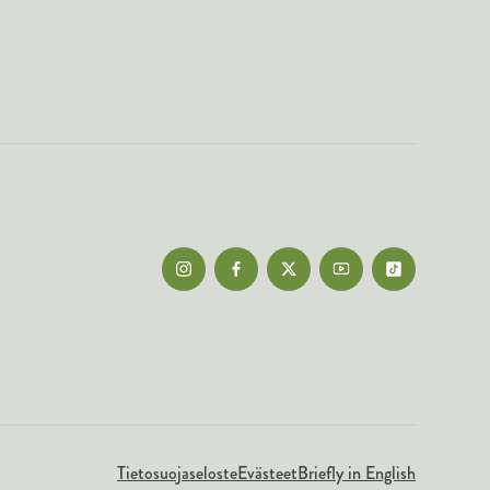
Tietosuojaseloste
Evästeet
Briefly in English