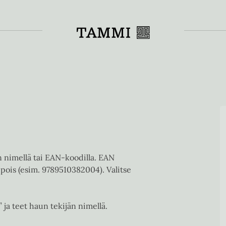
Toiss
en nimellä tai EAN-koodilla. EAN
pois (esim. 9789510382004). Valitse
” ja teet haun tekijän nimellä.