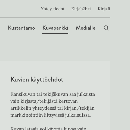
ijainen
Yhteystiedot
Kirjab2b.fi
Kirja.fi
Päävalikko
Kustantamo
Kuvapankki
Medialle
Kuvien käyttöehdot
Kansikuvan tai tekijäkuvan saa julkaista
vain kirjasta/tekijästä kertovan
artikkelin yhteydessä tai kirjan/tekijän
markkinointiin liittyvissä julkaisuissa.
Kuvan lataaja voi käyttää kuvaa vain