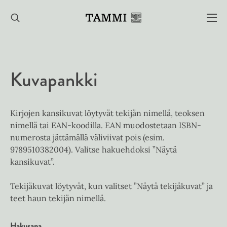
Hyppää
sisältöön
Kuvapankki
Kirjojen kansikuvat löytyvät tekijän nimellä, teoksen
nimellä tai EAN-koodilla. EAN muodostetaan ISBN-
numerosta jättämällä väliviivat pois (esim.
9789510382004). Valitse hakuehdoksi ”Näytä
kansikuvat”.
Tekijäkuvat löytyvät, kun valitset ”Näytä tekijäkuvat” ja
teet haun tekijän nimellä.
Hakusana