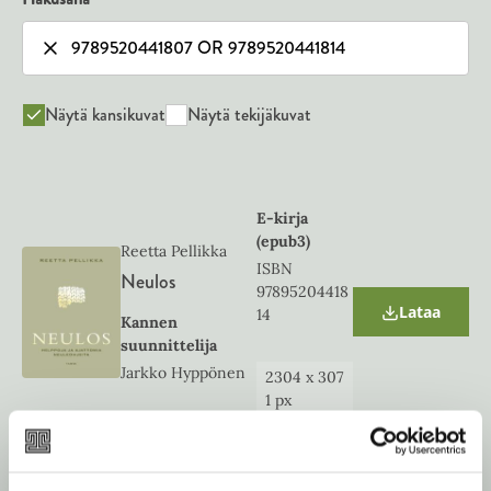
Näytä kansikuvat
Näytä tekijäkuvat
E-kirja
(epub3)
Reetta Pellikka
ISBN
Neulos
97895204418
Lataa
14
O
Kannen
p
suunnittelija
e
Jarkko Hyppönen
n
2304
x
307
s
1
px
i
n
n
e
Kovakantine
w