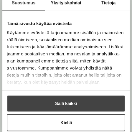
n kirja
Suostumus
Yksityiskohdat
Tietoja
Reetta Pellikka
t
ISBN
a
Neulos
b
97895204418
Lataa
07
O
Kannen
Tämä sivusto käyttää evästeitä
p
suunnittelija
e
Käytämme evästeitä tarjoamamme sisällön ja mainosten
Jarkko Hyppönen
n
2055
x
29
räätälöimiseen, sosiaalisen median ominaisuuksien
s
06
px
tukemiseen ja kävijämäärämme analysoimiseen. Lisäksi
i
n
jaamme sosiaalisen median, mainosalan ja analytiikka-
n
alan kumppaneillemme tietoja siitä, miten käytät
e
w
sivustoamme. Kumppanimme voivat yhdistää näitä
t
tietoja muihin tietoihin, joita olet antanut heille tai joita on
a
kerätty, kun olet käyttänyt heidän palvelujaan.
b
Salli kaikki
Kiellä