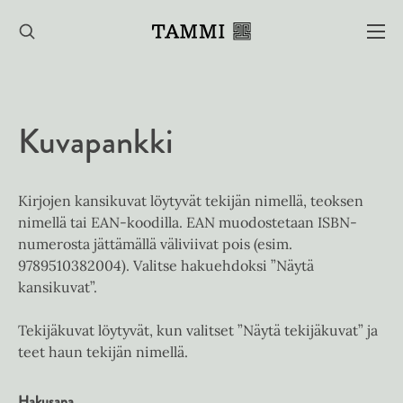
Hyppää
sisältöön
Kuvapankki
Kirjojen kansikuvat löytyvät tekijän nimellä, teoksen
nimellä tai EAN-koodilla. EAN muodostetaan ISBN-
numerosta jättämällä väliviivat pois (esim.
9789510382004). Valitse hakuehdoksi ”Näytä
kansikuvat”.
Tekijäkuvat löytyvät, kun valitset ”Näytä tekijäkuvat” ja
teet haun tekijän nimellä.
Hakusana