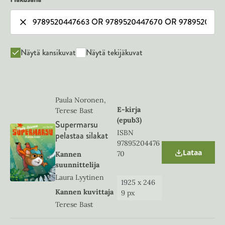
Näytä kansikuvat
Näytä tekijäkuvat
Paula Noronen,
E-kirja
Terese Bast
(epub3)
Supermarsu
ISBN
pelastaa silakat
97895204476
Lataa
70
Kannen
O
p
suunnittelija
e
Laura Lyytinen
n
1925
x
246
s
Kannen kuvittaja
9
px
i
Terese Bast
n
n
e