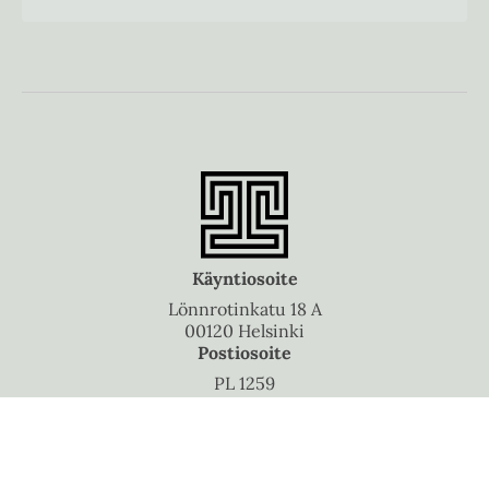
Käyntiosoite
Lönnrotinkatu 18 A
00120 Helsinki
Postiosoite
PL 1259
00101 Helsinki
Puhelinvaihde
010 5060 300