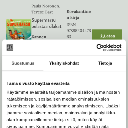
w
Paula Noronen,
t
Kovakantine
Terese Bast
a
n kirja
Supermarsu
b
ISBN
pelastaa silakat
97895204476
Lataa
63
Kannen
O
p
suunnittelija
e
Laura Lyytinen
n
1925
x
246
s
Kannen kuvittaja
9
px
i
Suostumus
Yksityiskohdat
Tietoja
Terese Bast
n
n
e
w
Tämä sivusto käyttää evästeitä
Paula Noronen,
t
Terese Bast
a
Äänikirja
Käytämme evästeitä tarjoamamme sisällön ja mainosten
Supermarsu
b
ISBN
räätälöimiseen, sosiaalisen median ominaisuuksien
pelastaa silakat
97895204476
tukemiseen ja kävijämäärämme analysoimiseen. Lisäksi
87
jaamme sosiaalisen median, mainosalan ja analytiikka-
Lataa
Kannen
O
alan kumppaneillemme tietoja siitä, miten käytät
p
suunnittelija
e
sivustoamme. Kumppanimme voivat yhdistää näitä
1600
x
160
Laura Lyytinen