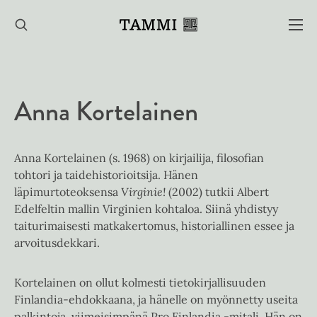
Hyppää
sisältöön
Anna Kortelainen
Anna Kortelainen (s. 1968) on kirjailija, filosofian
tohtori ja taidehistorioitsija. Hänen
läpimurtoteoksensa
Virginie!
(2002) tutkii Albert
Edelfeltin mallin Virginien kohtaloa. Siinä yhdistyy
taiturimaisesti matkakertomus, historiallinen essee ja
arvoitusdekkari.
Kortelainen on ollut kolmesti tietokirjallisuuden
Finlandia-ehdokkaana, ja hänelle on myönnetty useita
palkintoja, viimeisimpänä Pro Finlandia -mitali. Hän on