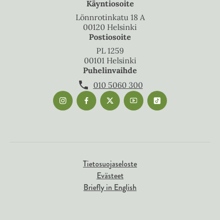
Käyntiosoite
Lönnrotinkatu 18 A
00120 Helsinki
Postiosoite
PL 1259
00101 Helsinki
Puhelinvaihde
010 5060 300
Tietosuojaseloste
Evästeet
Briefly in English