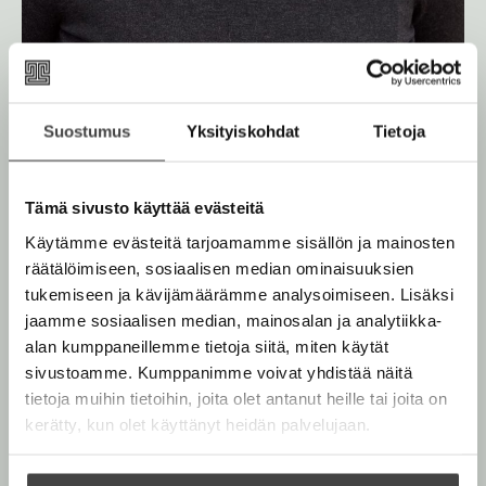
Suostumus
Yksityiskohdat
Tietoja
Tämä sivusto käyttää evästeitä
Käytämme evästeitä tarjoamamme sisällön ja mainosten
Kuva: Emma Trim
räätälöimiseen, sosiaalisen median ominaisuuksien
tukemiseen ja kävijämäärämme analysoimiseen. Lisäksi
jaamme sosiaalisen median, mainosalan ja analytiikka-
alan kumppaneillemme tietoja siitä, miten käytät
sivustoamme. Kumppanimme voivat yhdistää näitä
Teokset
tietoja muihin tietoihin, joita olet antanut heille tai joita on
kerätty, kun olet käyttänyt heidän palvelujaan.