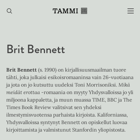
Hyppää
sisältöön
Brit Bennett
Brit Bennett
(s. 1990) on kirjallisuusmaailman tuore
tähti, joka julkaisi esikoisromaaninsa vain 26-vuotiaana
ja jota on jo kutsuttu uudeksi Toni Morrisoniksi.
Mikä
meidät erottaa
-romaania on myyty Yhdysvalloissa jo yli
miljoona kappaletta, ja muun muassa TIME, BBC ja The
Times Book Review valitsivat sen yhdeksi
ilmestymisvuotensa parhaista kirjoista. Kaliforniassa,
Yhdysvalloissa syntynyt Bennett on opiskellut luovaa
kirjoittamista ja valmistunut Stanfordin yliopistosta.