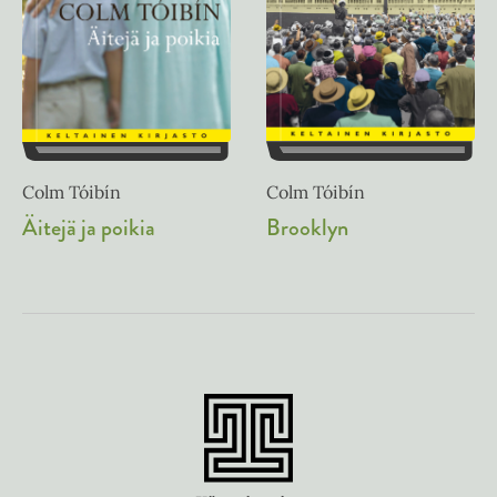
Colm Tóibín
Colm Tóibín
Brooklyn
Äitejä ja poikia