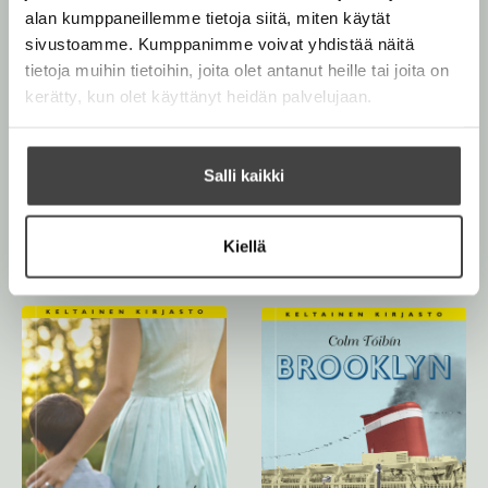
alan kumppaneillemme tietoja siitä, miten käytät
sivustoamme. Kumppanimme voivat yhdistää näitä
tietoja muihin tietoihin, joita olet antanut heille tai joita on
kerätty, kun olet käyttänyt heidän palvelujaan.
Salli kaikki
Colm Tóibín
Colm Tóibín
Kiellä
Long Island
Nora Webster