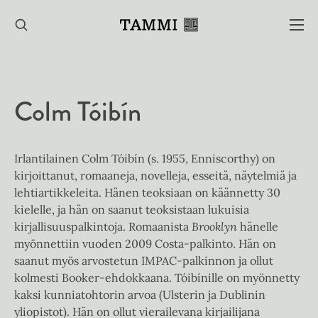
Hyppää
sisältöön
Colm Tóibín
Irlantilainen Colm Tóibín (s. 1955, Enniscorthy) on
kirjoittanut, romaaneja, novelleja, esseitä, näytelmiä ja
lehtiartikkeleita. Hänen teoksiaan on käännetty 30
kielelle, ja hän on saanut teoksistaan lukuisia
kirjallisuuspalkintoja. Romaanista
Brooklyn
hänelle
myönnettiin vuoden 2009 Costa-palkinto. Hän on
saanut myös arvostetun IMPAC-palkinnon ja ollut
kolmesti Booker-ehdokkaana. Tóibínille on myönnetty
kaksi kunniatohtorin arvoa (Ulsterin ja Dublinin
yliopistot). Hän on ollut vierailevana kirjailijana